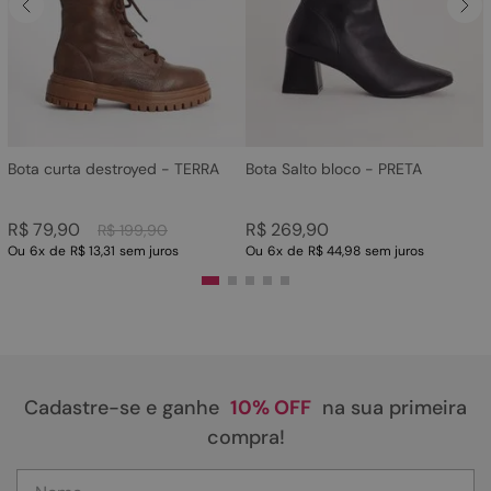
4
º
sandalia
5
º
rasteira
6
º
tamanco
7
º
bolsa
8
º
sapatilha
Bota curta destroyed - TERRA
Bota Salto bloco - PRETA
9
º
óculos
R$
79
,
90
R$
269
,
90
R$
199
,
90
10
º
couro
Ou
6
x
de
R$ 13,31
sem juros
Ou
6
x
de
R$ 44,98
sem juros
Cadastre-se e ganhe
10% OFF
na sua primeira
compra!