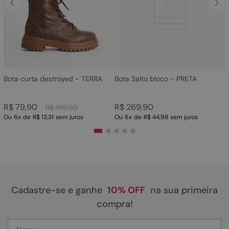
4
º
rasteira
5
º
sandalia
6
º
tamanco
7
º
bolsa
8
º
sapatilha
Bota curta destroyed - TERRA
Bota Salto bloco - PRETA
9
º
couro
R$
79
,
90
R$
269
,
90
R$
199
,
90
10
º
scarpin
Ou
6
x
de
R$ 13,31
sem juros
Ou
6
x
de
R$ 44,98
sem juros
Cadastre-se e ganhe
10% OFF
na sua primeira
compra!