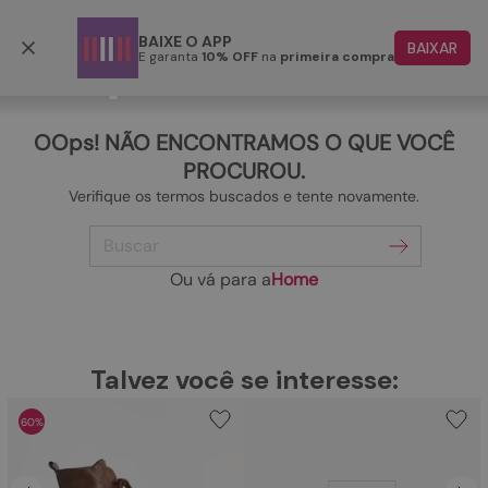
Frete grátis p/ todo o Brasil a partir de R$ 499,90
BAIXE O APP
BAIXAR
E garanta
10% OFF
na
primeira compra
TERMOS MAIS BUSCADOS
1
º
papete
OOps! NÃO ENCONTRAMOS O QUE VOCÊ
2
º
tenis
PROCUROU.
Verifique os termos buscados e tente novamente.
3
º
bota
Buscar
4
º
rasteira
5
º
sandalia
Ou vá para a
Home
6
º
tamanco
7
º
bolsa
TERMOS MAIS BUSCADOS
Talvez você se interesse:
1
º
papete
8
º
sapatilha
60%
2
º
tenis
9
º
couro
3
º
bota
10
º
scarpin