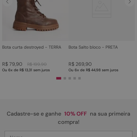
4
º
rasteira
5
º
sandalia
6
º
tamanco
7
º
bolsa
8
º
sapatilha
Bota curta destroyed - TERRA
Bota Salto bloco - PRETA
9
º
couro
R$
79
,
90
R$
269
,
90
R$
199
,
90
10
º
scarpin
Ou
6
x
de
R$ 13,31
sem juros
Ou
6
x
de
R$ 44,98
sem juros
Cadastre-se e ganhe
10% OFF
na sua primeira
compra!