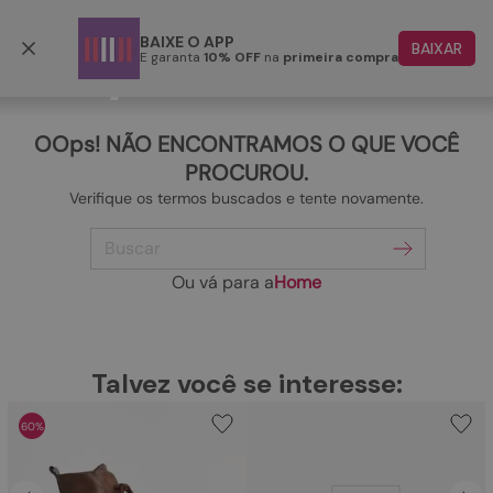
Frete grátis p/ todo o Brasil a partir de R$ 499,90
BAIXE O APP
BAIXAR
E garanta
10% OFF
na
primeira compra
TERMOS MAIS BUSCADOS
1
º
papete
OOps! NÃO ENCONTRAMOS O QUE VOCÊ
2
º
tenis
PROCUROU.
Verifique os termos buscados e tente novamente.
3
º
bota
Buscar
4
º
rasteira
5
º
sandalia
Ou vá para a
Home
6
º
tamanco
7
º
bolsa
TERMOS MAIS BUSCADOS
Talvez você se interesse:
1
º
papete
8
º
sapatilha
60%
2
º
tenis
9
º
couro
3
º
bota
10
º
scarpin