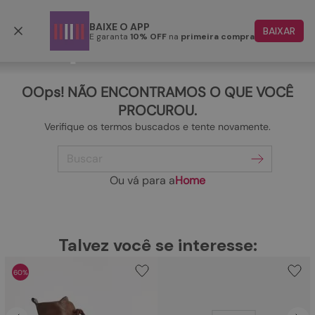
Frete grátis p/ todo o Brasil a partir de R$ 499,90
BAIXE O APP
BAIXAR
E garanta
10% OFF
na
primeira compra
TERMOS MAIS BUSCADOS
1
º
papete
OOps! NÃO ENCONTRAMOS O QUE VOCÊ
2
º
tenis
PROCUROU.
Verifique os termos buscados e tente novamente.
3
º
bota
Buscar
4
º
rasteira
5
º
sandalia
Ou vá para a
Home
6
º
tamanco
7
º
bolsa
TERMOS MAIS BUSCADOS
Talvez você se interesse:
1
º
papete
8
º
sapatilha
60%
2
º
tenis
9
º
couro
3
º
bota
10
º
scarpin