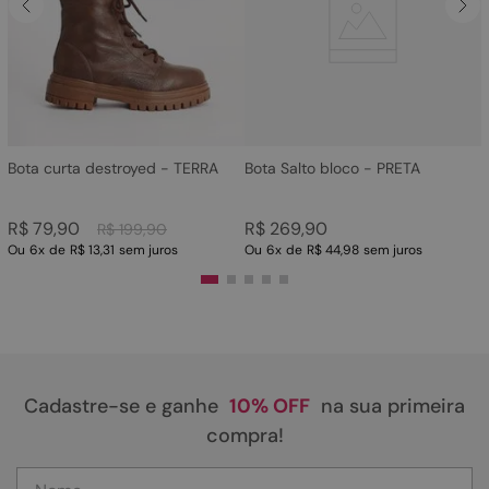
4
º
rasteira
5
º
sandalia
6
º
tamanco
7
º
bolsa
8
º
sapatilha
Bota curta destroyed - TERRA
Bota Salto bloco - PRETA
9
º
couro
R$
79
,
90
R$
269
,
90
R$
199
,
90
10
º
scarpin
Ou
6
x
de
R$ 13,31
sem juros
Ou
6
x
de
R$ 44,98
sem juros
Cadastre-se e ganhe
10% OFF
na sua primeira
compra!