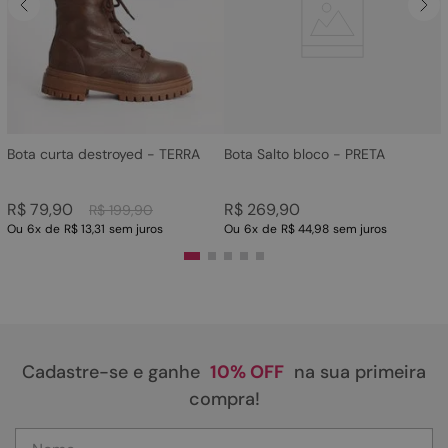
4
º
bota
5
º
sandalia
6
º
tamanco
7
º
bolsa
8
º
sapatilha
Bota curta destroyed - TERRA
Bota Salto bloco - PRETA
9
º
couro
R$
79
,
90
R$
269
,
90
R$
199
,
90
10
º
scarpin
Ou
6
x
de
R$ 13,31
sem juros
Ou
6
x
de
R$ 44,98
sem juros
Cadastre-se e ganhe
10% OFF
na sua primeira
compra!