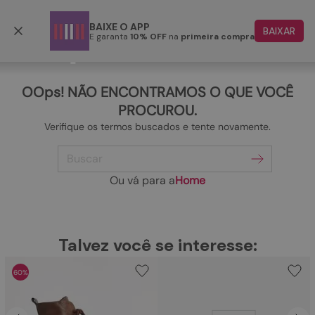
Frete grátis p/ todo o Brasil a partir de R$ 499,90
BAIXE O APP
BAIXAR
E garanta
10% OFF
na
primeira compra
TERMOS MAIS BUSCADOS
1
º
papete
OOps! NÃO ENCONTRAMOS O QUE VOCÊ
2
º
rasteira
PROCUROU.
Verifique os termos buscados e tente novamente.
3
º
tenis
Buscar
4
º
bota
5
º
sandalia
Ou vá para a
Home
6
º
tamanco
7
º
bolsa
TERMOS MAIS BUSCADOS
Talvez você se interesse:
1
º
papete
8
º
sapatilha
60%
2
º
rasteira
9
º
couro
3
º
tenis
10
º
scarpin