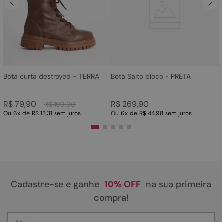
4
º
rasteira
5
º
sandalia
6
º
tamanco
7
º
bolsa
8
º
sapatilha
Bota curta destroyed - TERRA
Bota Salto bloco - PRETA
9
º
couro
R$
79
,
90
R$
269
,
90
R$
199
,
90
10
º
scarpin
Ou
6
x
de
R$ 13,31
sem juros
Ou
6
x
de
R$ 44,98
sem juros
Cadastre-se e ganhe
10% OFF
na sua primeira
compra!