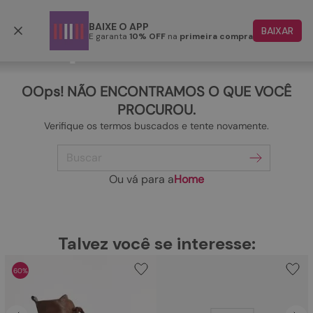
Frete grátis p/ todo o Brasil a partir de R$ 499,90
BAIXE O APP
BAIXAR
E garanta
10% OFF
na
primeira compra
TERMOS MAIS BUSCADOS
1
º
papete
OOps! NÃO ENCONTRAMOS O QUE VOCÊ
2
º
tenis
PROCUROU.
Verifique os termos buscados e tente novamente.
3
º
bota
Buscar
4
º
rasteira
5
º
sandalia
Ou vá para a
Home
6
º
tamanco
7
º
bolsa
TERMOS MAIS BUSCADOS
Talvez você se interesse:
1
º
papete
8
º
sapatilha
60%
2
º
tenis
9
º
couro
3
º
bota
10
º
scarpin