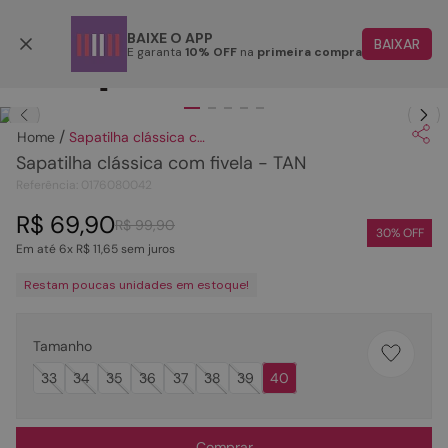
Parcele em até 6x
BAIXE O APP
BAIXAR
E garanta
10% OFF
na
primeira compra
TERMOS MAIS BUSCADOS
Clique
para dar zoom.
1
º
papete
Sapatilha clássica com fivela - TAN
2
º
tenis
Sapatilha clássica com fivela - TAN
3
º
bota
Referência
:
0176080042
4
º
rasteira
R$
69
,
90
R$
99
,
90
30
% OFF
Em até
6
x
R$
11
,
65
sem juros
5
º
sandalia
Restam poucas unidades em estoque!
6
º
tamanco
7
º
bolsa
Tamanho
8
º
sapatilha
33
34
35
36
37
38
39
40
9
º
couro
10
º
scarpin
Comprar