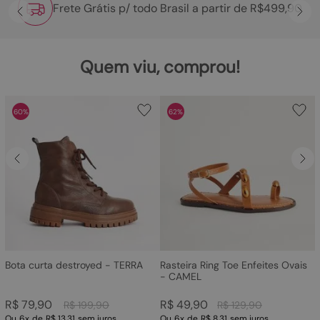
Frete Grátis p/ todo Brasil a partir de R$499,90
Quem viu, comprou!
60%
62%
Bota curta destroyed - TERRA
Rasteira Ring Toe Enfeites Ovais
- CAMEL
R$
79
,
90
R$
49
,
90
R$
199
,
90
R$
129
,
90
Ou
6
x
de
R$ 13,31
sem juros
Ou
6
x
de
R$ 8,31
sem juros