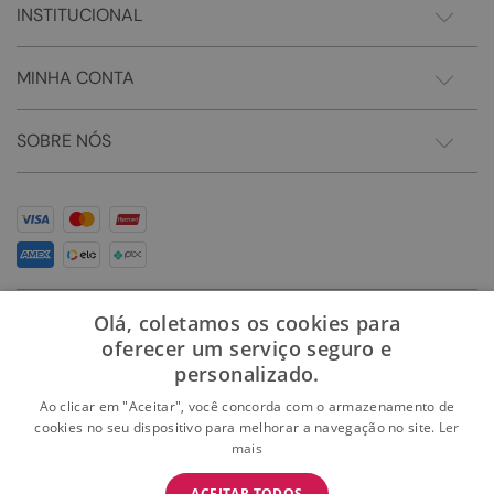
INSTITUCIONAL
MINHA CONTA
SOBRE NÓS
Olá, coletamos os cookies para
oferecer um serviço seguro e
personalizado.
Ao clicar em "Aceitar", você concorda com o armazenamento de
cookies no seu dispositivo para melhorar a navegação no site.
Ler
mais
Somos Sonho LTDA - Estrada do Campo D'areia, 182 - Pechincha - Rio de Janeiro/RJ -
CEP: 22.743-310 CNPJ:28.445.729/0081-75 | © 2024 Todos dos direitos reservados
BAIXE O APP
ACEITAR TODOS