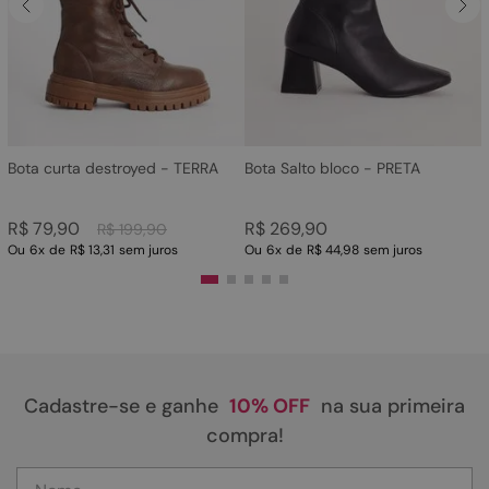
4
º
sandalia
5
º
rasteira
6
º
tamanco
7
º
bolsa
8
º
sapatilha
Bota curta destroyed - TERRA
Bota Salto bloco - PRETA
9
º
óculos
R$
79
,
90
R$
269
,
90
R$
199
,
90
10
º
couro
Ou
6
x
de
R$ 13,31
sem juros
Ou
6
x
de
R$ 44,98
sem juros
Cadastre-se e ganhe
10% OFF
na sua primeira
compra!