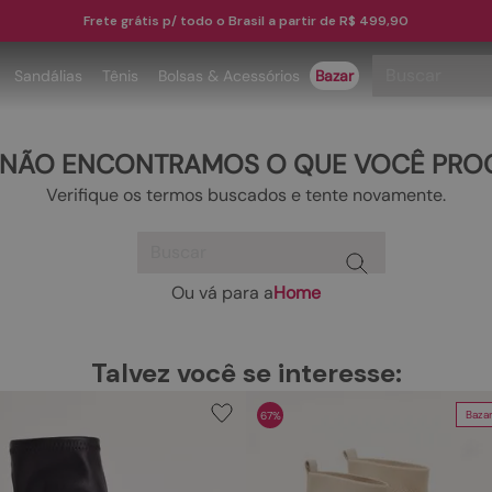
Frete grátis p/ todo o Brasil a partir de R$ 499,90
Buscar
Sandálias
Tênis
Bolsas & Acessórios
Bazar
TERMOS MAIS BUSCADOS
 NÃO ENCONTRAMOS O QUE VOCÊ PRO
1
º
papete
Verifique os termos buscados e tente novamente.
2
º
tenis
Buscar
3
º
bota
4
º
rasteira
Ou vá para a
Home
TERMOS MAIS BUSCADOS
5
º
sandalia
1
º
papete
6
º
tamanco
Talvez você se interesse:
2
º
tenis
7
º
bolsa
Baza
67%
3
º
bota
8
º
sapatilha
4
º
rasteira
9
º
couro