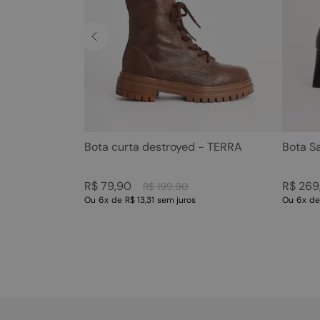
Bota curta destroyed - TERRA
Bota S
R$
79
,
90
R$
269
R$
199
,
90
Ou
6
x
de
R$ 13,31
sem juros
Ou
6
x
d