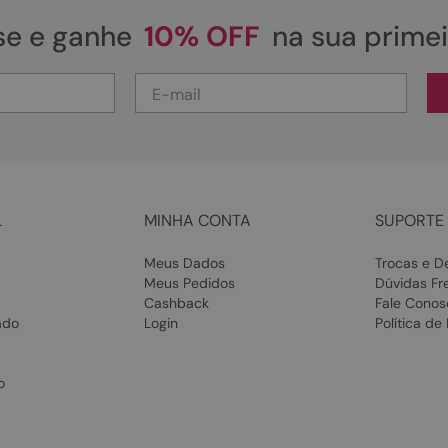
se e ganhe
10% OFF
na sua prime
L
MINHA CONTA
SUPORTE 
Meus Dados
Trocas e D
Meus Pedidos
Dúvidas Fr
Cashback
Fale Conos
ado
Login
Política de
o