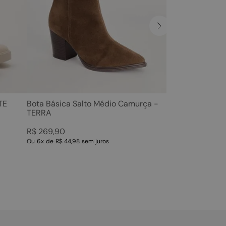
TE
Bota Básica Salto Médio Camurça -
TERRA
R$
269
,
90
Ou
6
x
de
R$ 44,98
sem juros