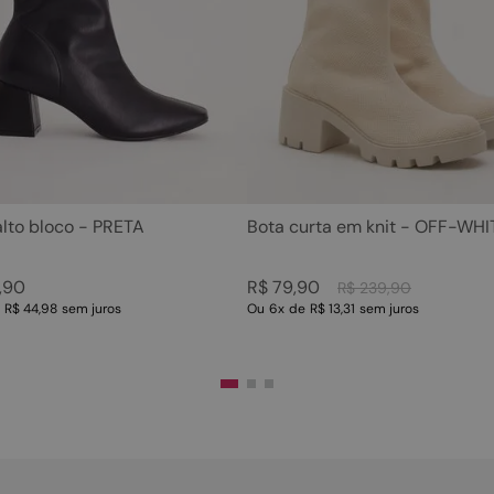
5
º
sandalia
10
º
scarpin
6
º
tamanco
7
º
bolsa
8
º
sapatilha
9
º
couro
10
º
scarpin
alto bloco - PRETA
Bota curta em knit - OFF-WHI
,
90
R$
79
,
90
R$
239
,
90
e
R$ 44,98
sem juros
Ou
6
x
de
R$ 13,31
sem juros