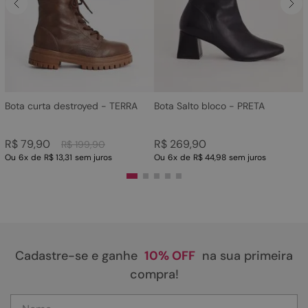
4
º
rasteira
5
º
sandalia
6
º
tamanco
7
º
bolsa
8
º
sapatilha
Bota curta destroyed - TERRA
Bota Salto bloco - PRETA
9
º
óculos
R$
79
,
90
R$
269
,
90
R$
199
,
90
10
º
couro
Ou
6
x
de
R$ 13,31
sem juros
Ou
6
x
de
R$ 44,98
sem juros
Cadastre-se e ganhe
10% OFF
na sua primeira
compra!