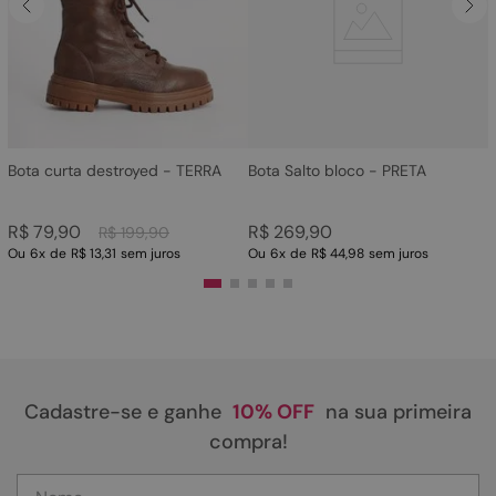
4
º
rasteira
5
º
sandalia
6
º
tamanco
7
º
bolsa
8
º
sapatilha
Bota curta destroyed - TERRA
Bota Salto bloco - PRETA
9
º
couro
R$
79
,
90
R$
269
,
90
R$
199
,
90
10
º
scarpin
Ou
6
x
de
R$ 13,31
sem juros
Ou
6
x
de
R$ 44,98
sem juros
Cadastre-se e ganhe
10% OFF
na sua primeira
compra!