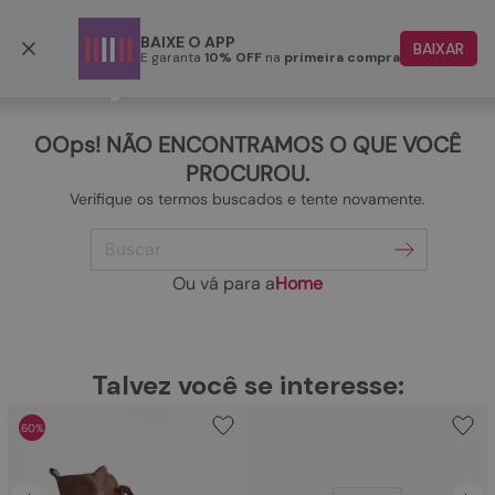
Frete grátis p/ todo o Brasil a partir de R$ 499,90
BAIXE O APP
BAIXAR
E garanta
10% OFF
na
primeira compra
TERMOS MAIS BUSCADOS
1
º
papete
OOps! NÃO ENCONTRAMOS O QUE VOCÊ
2
º
tenis
PROCUROU.
Verifique os termos buscados e tente novamente.
3
º
bota
Buscar
4
º
rasteira
5
º
sandalia
Ou vá para a
Home
6
º
tamanco
7
º
bolsa
TERMOS MAIS BUSCADOS
Talvez você se interesse:
1
º
papete
8
º
sapatilha
60%
2
º
tenis
9
º
couro
3
º
bota
10
º
scarpin