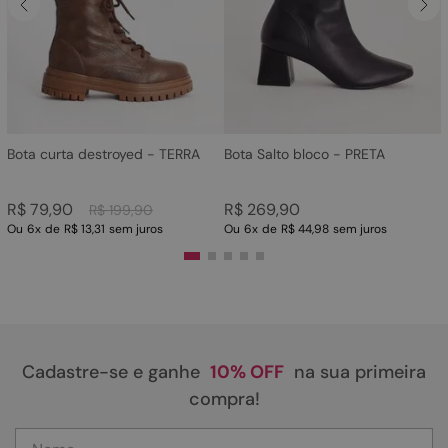
4
º
sandalia
5
º
bota
6
º
tamanco
7
º
bolsa
8
º
sapatilha
Bota curta destroyed - TERRA
Bota Salto bloco - PRETA
9
º
couro
R$
79
,
90
R$
269
,
90
R$
199
,
90
10
º
rasteirinhas
Ou
6
x
de
R$ 13,31
sem juros
Ou
6
x
de
R$ 44,98
sem juros
Cadastre-se e ganhe
10% OFF
na sua primeira
compra!