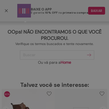
Frete grátis p/ todo o Brasil a partir de R$ 499,90
BAIXE O APP
BAIXAR
E garanta
10% OFF
na
primeira compra
TERMOS MAIS BUSCADOS
1
º
papete
OOps! NÃO ENCONTRAMOS O QUE VOCÊ
2
º
rasteira
PROCUROU.
Verifique os termos buscados e tente novamente.
3
º
tenis
Buscar
4
º
bota
5
º
sandalia
Ou vá para a
Home
6
º
tamanco
7
º
bolsa
TERMOS MAIS BUSCADOS
Talvez você se interesse:
1
º
papete
8
º
sapatilha
60%
2
º
rasteira
9
º
couro
3
º
tenis
10
º
scarpin