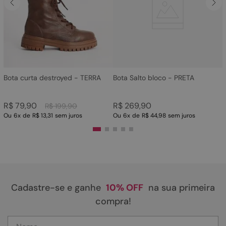
4
º
bota
5
º
sandalia
6
º
tamanco
7
º
bolsa
8
º
sapatilha
Bota curta destroyed - TERRA
Bota Salto bloco - PRETA
9
º
couro
R$
79
,
90
R$
269
,
90
R$
199
,
90
10
º
scarpin
Ou
6
x
de
R$ 13,31
sem juros
Ou
6
x
de
R$ 44,98
sem juros
Cadastre-se e ganhe
10% OFF
na sua primeira
compra!