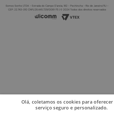
Somos Sonho LTDA - Estrada do Campo D'areia, 182 - Pechincha - Rio de Janeiro/RJ -
CEP: 22.743-310 CNPJ:28.445.729/0081-75 | © 2024 Todos dos direitos reservados
Olá, coletamos os cookies para oferece
serviço seguro e personalizado.