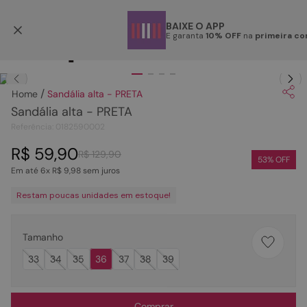
Parcele em até 6x
BAIXE O APP
E garanta
10% OFF
na
primeira c
TERMOS MAIS BUSCADOS
Clique
para dar zoom.
1
º
papete
Sandália alta - PRETA
2
º
tenis
Sandália alta - PRETA
3
º
bota
Referência
:
0182590002
4
º
sandalia
R$
59
,
90
R$
129
,
90
53
% OFF
Em até
6
x
R$
9
,
98
sem juros
5
º
rasteira
Restam poucas unidades em estoque!
6
º
tamanco
7
º
bolsa
Tamanho
8
º
sapatilha
33
34
35
36
37
38
39
9
º
óculos
10
º
couro
Comprar