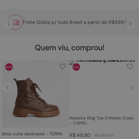
Frete Grátis p/ todo Brasil a partir de R$499,90
Quem viu, comprou!
60%
62%
Rasteira Ring Toe Enfeites Ovais
- CAMEL
Bota curta destroyed - TERRA
R$
49
,
90
R$
129
,
90