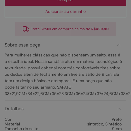
Adicionar ao carrinho
Frete Grátis em compras acima de
R$499,90
Sobre essa peça
Para mulheres clássicas que não dispensam um salto, essa é
a escolha ideal. Nossa sandália alta em material tecnológico é
texturizada, possui cabedal com três confortáveis tiras sobre
os dedos além de fechamento em fivela e salto de 9 cm. Ela
tem um design básico e atemporal. É uma peça que não
pode faltar no seu armário. SAPATO:
33=21,9CM>34=22,6CM>35=23,3CM>36=24CM>37=24,6CM>38=2
Detalhes
Cor
Preto
Material
sintetico
,
Sintético
Tamanho do salto
9 cm