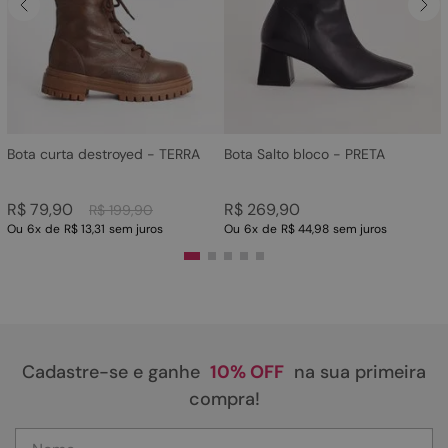
4
º
sandalia
5
º
bota
6
º
tamanco
7
º
bolsa
8
º
sapatilha
Bota curta destroyed - TERRA
Bota Salto bloco - PRETA
9
º
couro
R$
79
,
90
R$
269
,
90
R$
199
,
90
10
º
rasteirinhas
Ou
6
x
de
R$ 13,31
sem juros
Ou
6
x
de
R$ 44,98
sem juros
Cadastre-se e ganhe
10% OFF
na sua primeira
compra!