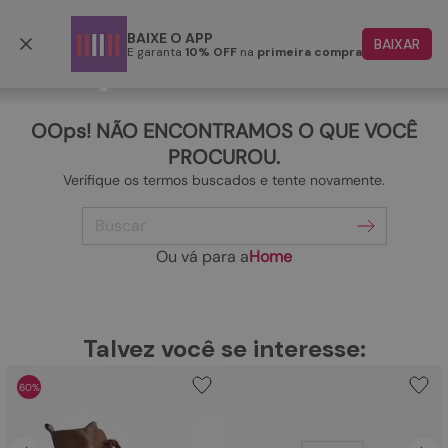
Frete grátis p/ todo o Brasil a partir de R$ 499,90
BAIXE O APP
BAIXAR
E garanta
10% OFF
na
primeira compra
TERMOS MAIS BUSCADOS
1
º
papete
OOps! NÃO ENCONTRAMOS O QUE VOCÊ
2
º
rasteira
PROCUROU.
Verifique os termos buscados e tente novamente.
3
º
tenis
Buscar
4
º
bota
5
º
sandalia
Ou vá para a
Home
6
º
tamanco
7
º
bolsa
TERMOS MAIS BUSCADOS
Talvez você se interesse:
1
º
papete
8
º
sapatilha
60%
2
º
rasteira
9
º
couro
3
º
tenis
10
º
scarpin