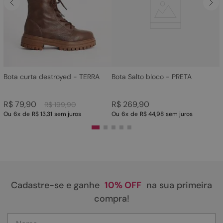
4
º
bota
5
º
sandalia
6
º
tamanco
7
º
bolsa
8
º
sapatilha
Bota curta destroyed - TERRA
Bota Salto bloco - PRETA
9
º
couro
R$
79
,
90
R$
269
,
90
R$
199
,
90
10
º
scarpin
Ou
6
x
de
R$ 13,31
sem juros
Ou
6
x
de
R$ 44,98
sem juros
Cadastre-se e ganhe
10% OFF
na sua primeira
compra!