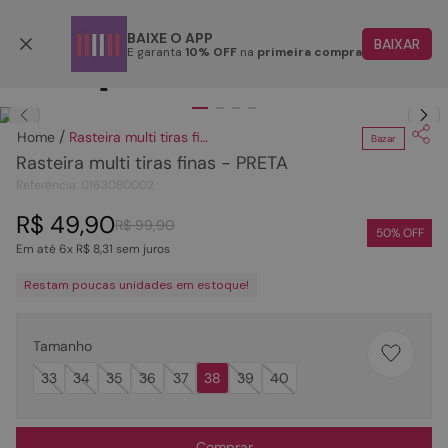
Parcele em até 6x
BAIXE O APP
BAIXAR
E garanta
10% OFF
na
primeira compra
TERMOS MAIS BUSCADOS
Clique
para dar zoom.
1
º
papete
Rasteira multi tiras finas - PRETA
Bazar
2
º
rasteira
Rasteira multi tiras finas - PRETA
3
º
tenis
Referência
:
0163080002
4
º
sandalia
R$
49
,
90
R$
99
,
90
50
% OFF
Em até
6
x
R$
8
,
31
sem juros
5
º
bota
Restam poucas unidades em estoque!
6
º
tamanco
7
º
bolsa
Tamanho
8
º
sapatilha
33
34
35
36
37
38
39
40
9
º
couro
10
º
rasteirinhas
Comprar