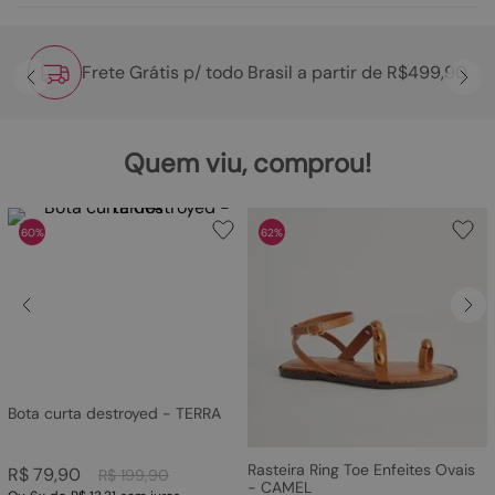
Frete Grátis p/ todo Brasil a partir de R$499,90
Quem viu, comprou!
60%
62%
Bota curta destroyed - TERRA
Rasteira Ring Toe Enfeites Ovais
R$
79
,
90
R$
199
,
90
- CAMEL