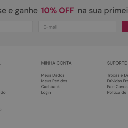
se e ganhe
10% OFF
na sua prime
L
MINHA CONTA
SUPORTE 
Meus Dados
Trocas e D
Meus Pedidos
Dúvidas Fr
Cashback
Fale Conos
ado
Login
Política de
o