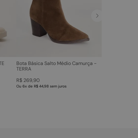
TE
Bota Básica Salto Médio Camurça -
TERRA
R$
269
,
90
Ou
6
x
de
R$ 44,98
sem juros