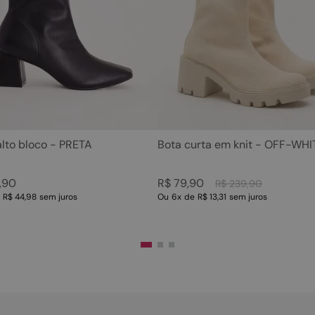
5
º
sandalia
10
º
scarpin
6
º
tamanco
7
º
bolsa
8
º
sapatilha
9
º
couro
10
º
scarpin
alto bloco - PRETA
Bota curta em knit - OFF-WHI
,
90
R$
79
,
90
R$
239
,
90
e
R$ 44,98
sem juros
Ou
6
x
de
R$ 13,31
sem juros