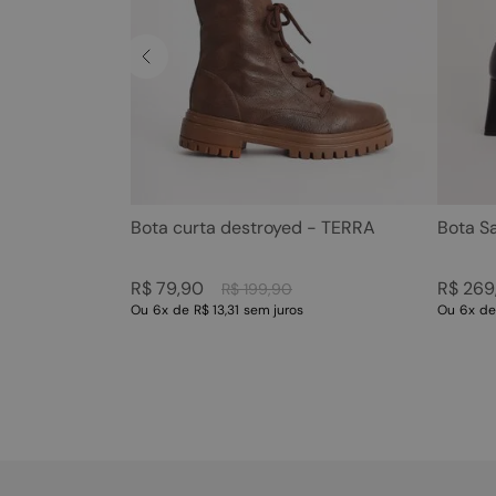
Bota curta destroyed - TERRA
Bota S
R$
79
,
90
R$
269
R$
199
,
90
Ou
6
x
de
R$ 13,31
sem juros
Ou
6
x
d