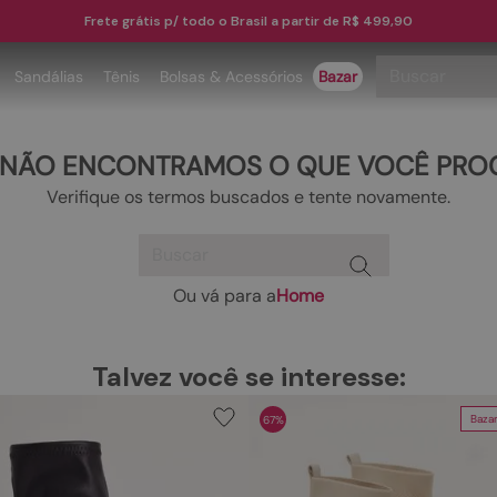
Frete grátis p/ todo o Brasil a partir de R$ 499,90
Buscar
Sandálias
Tênis
Bolsas & Acessórios
Bazar
TERMOS MAIS BUSCADOS
 NÃO ENCONTRAMOS O QUE VOCÊ PRO
1
º
papete
Verifique os termos buscados e tente novamente.
2
º
rasteira
Buscar
3
º
tenis
4
º
bota
Ou vá para a
Home
TERMOS MAIS BUSCADOS
5
º
sandalia
1
º
papete
6
º
tamanco
Talvez você se interesse:
2
º
rasteira
7
º
bolsa
Baza
67%
3
º
tenis
8
º
sapatilha
4
º
bota
9
º
couro