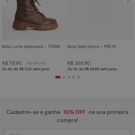
4
º
bota
5
º
sandalia
6
º
tamanco
7
º
bolsa
8
º
sapatilha
Bota curta destroyed - TERRA
Bota Salto bloco - PRETA
9
º
couro
R$
79
,
90
R$
269
,
90
R$
199
,
90
10
º
scarpin
Ou
6
x
de
R$ 13,31
sem juros
Ou
6
x
de
R$ 44,98
sem juros
Cadastre-se e ganhe
10% OFF
na sua primeira
compra!