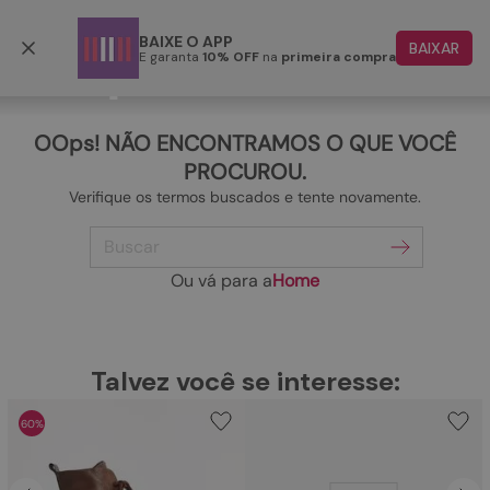
Frete grátis p/ todo o Brasil a partir de R$ 499,90
BAIXE O APP
BAIXAR
E garanta
10% OFF
na
primeira compra
TERMOS MAIS BUSCADOS
1
º
papete
OOps! NÃO ENCONTRAMOS O QUE VOCÊ
2
º
rasteira
PROCUROU.
Verifique os termos buscados e tente novamente.
3
º
tenis
Buscar
4
º
bota
5
º
sandalia
Ou vá para a
Home
6
º
tamanco
7
º
bolsa
TERMOS MAIS BUSCADOS
Talvez você se interesse:
1
º
papete
8
º
sapatilha
60%
2
º
rasteira
9
º
couro
3
º
tenis
10
º
scarpin