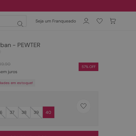
Seja um Franqueado
rban - PEWTER
2
89
,
90
57
% OFF
em juros
dades em estoque!
6
37
38
39
40