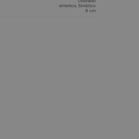
Dourado
sintetico
,
Sintético
8 cm