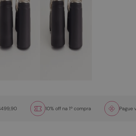
R$499,90
10% off na 1º compra
Pague v