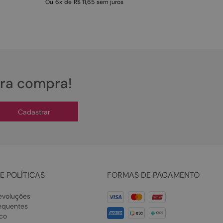
Ou
6
x
de
R$ 11,65
sem juros
ira compra!
Cadastrar
E POLÍTICAS
FORMAS DE PAGAMENTO
evoluções
equentes
co