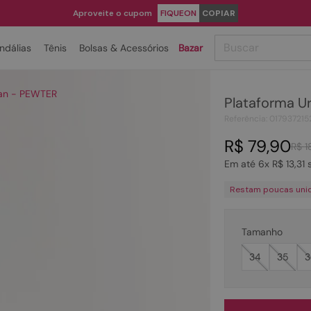
Aproveite o cupom
FIQUEON
COPIAR
Buscar
ndálias
Tênis
Bolsas & Acessórios
Bazar
TERMOS MAIS BUSCADOS
ban - PEWTER
Plataforma U
1
º
papete
Referência
:
017937215
2
º
tenis
R$
79
,
90
R$
1
3
º
bota
Em até
6
x
R$
13
,
31
s
4
º
rasteira
Restam poucas uni
5
º
sandalia
6
º
tamanco
Tamanho
7
º
bolsa
34
35
3
8
º
sapatilha
9
º
couro