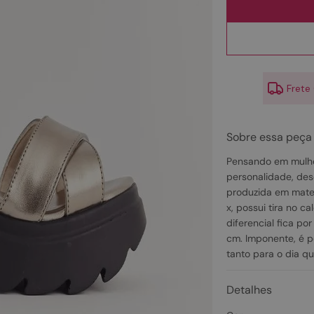
10
º
scarpin
Frete
Sobre essa peça
Pensando em mulhe
personalidade, des
produzida em mater
x, possui tira no ca
diferencial fica po
cm. Imponente, é p
tanto para o dia qu
Detalhes