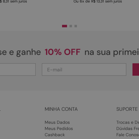
$ 8,31
sem juros
Ou
6
x
de
R$ 13,31
sem juros
se e ganhe
10% OFF
na sua prime
L
MINHA CONTA
SUPORTE 
Meus Dados
Trocas e D
Meus Pedidos
Dúvidas Fr
Cashback
Fale Conos