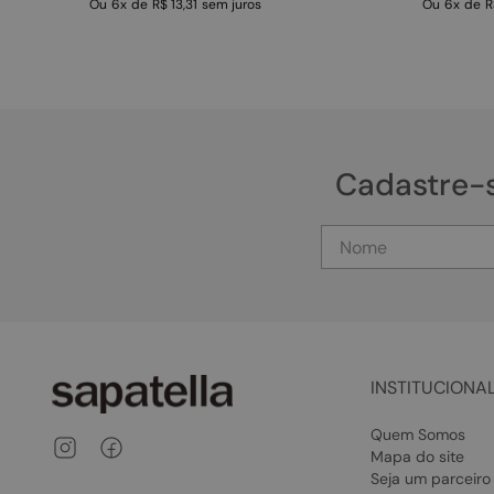
Ou
6
x
de
R$ 13,31
sem juros
Ou
6
x
de
R
Cadastre-
INSTITUCIONA
Quem Somos
Mapa do site
Seja um parceiro