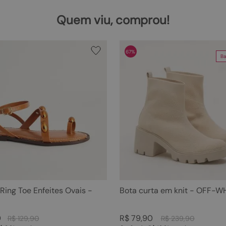
Quem viu, comprou!
67%
Ba
 Ring Toe Enfeites Ovais -
Bota curta em knit - OFF-W
0
R$
79
,
90
R$
129
,
90
R$
239
,
90