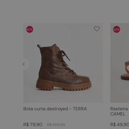
60%
62%
Bota curta destroyed - TERRA
Rasteira
CAMEL
R$
79
,
90
R$
49
,
9
R$
199
,
90