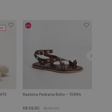
63%
zar
HITE
Rasteira Pedraria Boho - TERRA
R$
69
,
90
R$
189
,
90