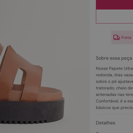
10
º
couro
Frete
Sobre essa peça
Nossa Papete Urban
redonda, tiras vaz
sobre o pé ajustav
tratorado, cheio de
antenadas nas ten
Confortável, é a e
básicos que precis
Detalhes