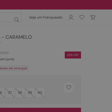
Seja um Franqueado
n - CARAMELO
6
69
,
90
52
% OFF
em juros
dades em estoque!
6
37
38
39
40