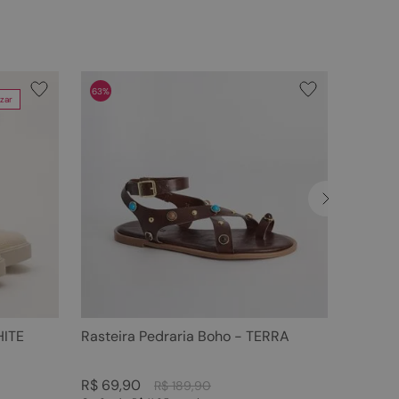
63%
zar
HITE
Rasteira Pedraria Boho - TERRA
R$
69
,
90
R$
189
,
90