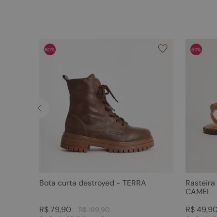
60%
62%
Bota curta destroyed - TERRA
Rasteira
CAMEL
R$
79
,
90
R$
49
,
9
R$
199
,
90