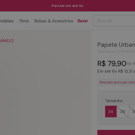
Parcele em até 6x
Buscar
ndálias
Tênis
Bolsas & Acessórios
Bazar
TERMOS MAIS BUSCADOS
RAMELO
Papete Urba
1
º
papete
Referência
:
017918001
2
º
bota
R$
79
,
90
R$
1
3
º
tenis
Em até
6
x
R$
13
,
31
s
4
º
rasteira
Restam poucas uni
5
º
sandalia
6
º
tamanco
Tamanho
7
º
bolsa
34
35
3
8
º
sapatilha
9
º
óculos