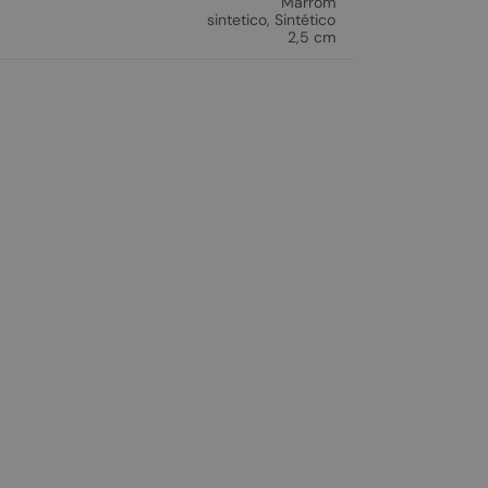
Marrom
sintetico
,
Sintético
2,5 cm