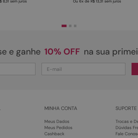
$ 8,31
sem juros
Ou
6
x
de
R$ 13,31
sem juros
se e ganhe
10% OFF
na sua prime
L
MINHA CONTA
SUPORTE 
Meus Dados
Trocas e D
Meus Pedidos
Dúvidas Fr
Cashback
Fale Conos