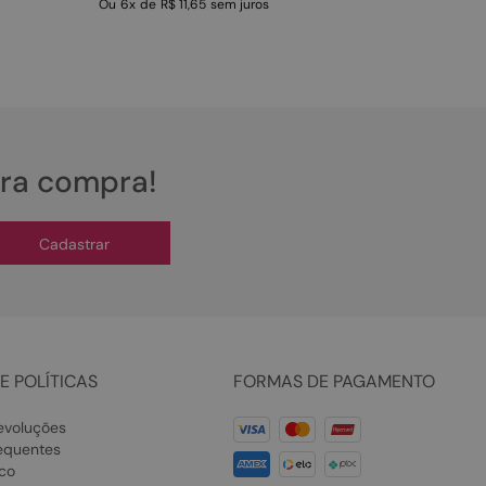
Ou
6
x
de
R$ 11,65
sem juros
ira compra!
Cadastrar
E POLÍTICAS
FORMAS DE PAGAMENTO
evoluções
equentes
co