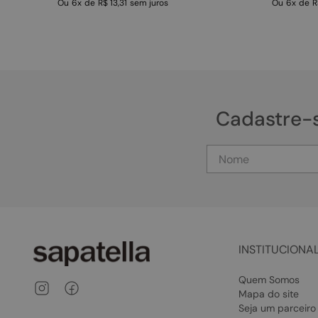
Ou
6
x
de
R$ 13,31
sem juros
Ou
6
x
de
R
Cadastre-
INSTITUCIONA
Quem Somos
Mapa do site
Seja um parceiro