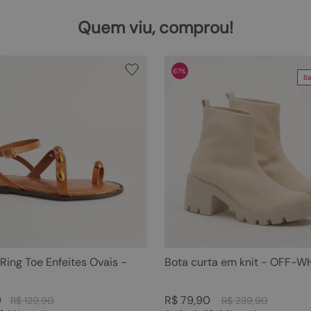
Quem viu, comprou!
67%
Ba
 Ring Toe Enfeites Ovais -
Bota curta em knit - OFF-W
0
R$
79
,
90
R$
129
,
90
R$
239
,
90