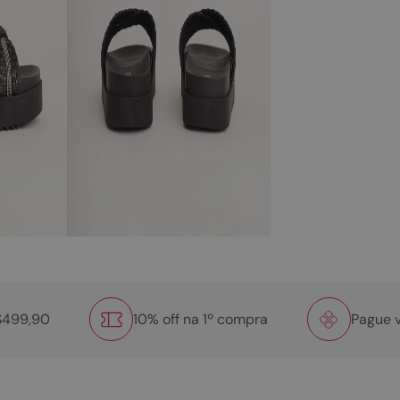
R$499,90
10% off na 1º compra
Pague v