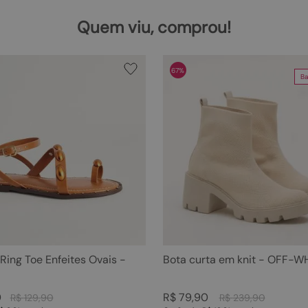
Quem viu, comprou!
67%
Ba
 Ring Toe Enfeites Ovais -
Bota curta em knit - OFF-W
0
R$
79
,
90
R$
129
,
90
R$
239
,
90