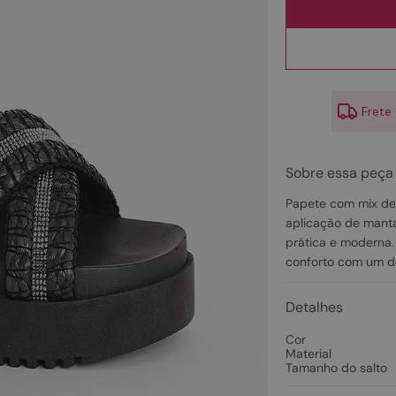
10
º
scarpin
Frete
Sobre essa peça
Papete com mix de
aplicação de manta
prática e moderna.
conforto com um de
Detalhes
Cor
Material
Tamanho do salto