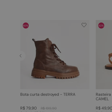
60%
62%
Bota curta destroyed - TERRA
Rasteira
CAMEL
R$
79
,
90
R$
49
,
9
R$
199
,
90