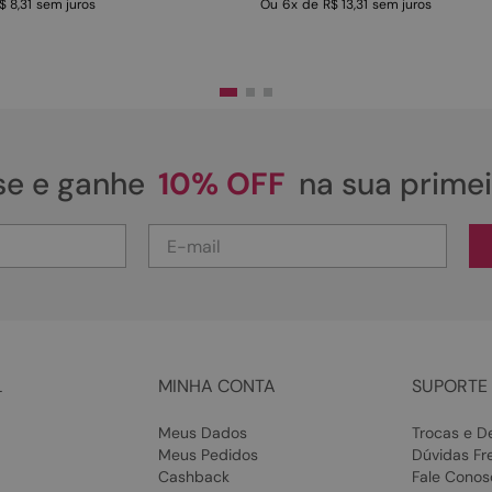
$ 8,31
sem juros
Ou
6
x
de
R$ 13,31
sem juros
se e ganhe
10% OFF
na sua prime
L
MINHA CONTA
SUPORTE 
Meus Dados
Trocas e D
Meus Pedidos
Dúvidas Fr
Cashback
Fale Conos