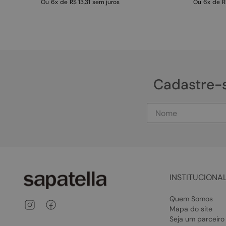
Ou
6
x
de
R$ 13,31
sem juros
Ou
6
x
de
R
Cadastre-
INSTITUCIONA
Quem Somos
Mapa do site
Seja um parceiro