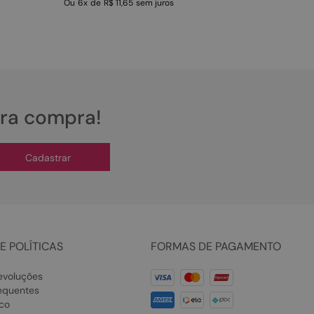
Ou
6
x
de
R$ 11,65
sem juros
ira compra!
Cadastrar
E POLÍTICAS
FORMAS DE PAGAMENTO
evoluções
equentes
co