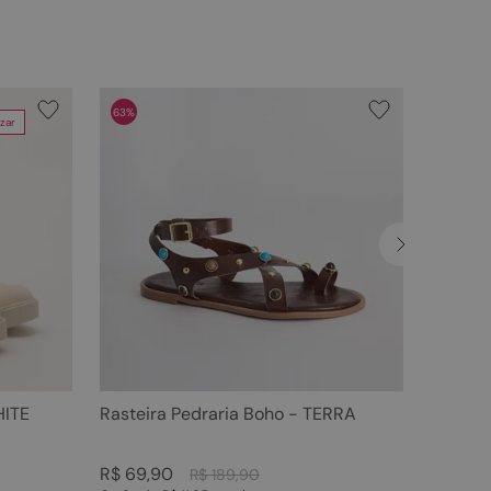
63%
zar
HITE
Rasteira Pedraria Boho - TERRA
R$
69
,
90
R$
189
,
90