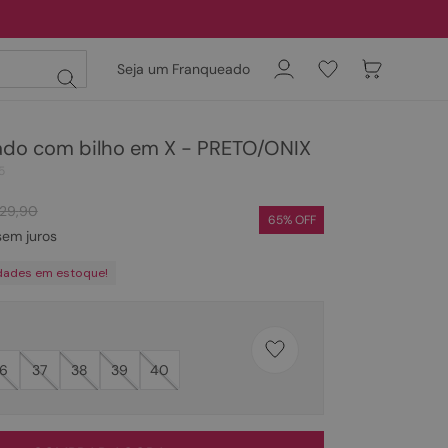
Seja um Franqueado
do com bilho em X - PRETO/ONIX
5
29
,
90
65
% OFF
em juros
dades em estoque!
6
37
38
39
40