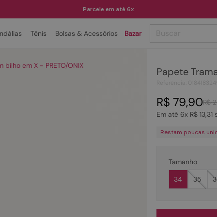
Parcele em até 6x
Buscar
ndálias
Tênis
Bolsas & Acessórios
Bazar
TERMOS MAIS BUSCADOS
 bilho em X - PRETO/ONIX
Papete Trama
1
º
papete
Referência
:
018418324
2
º
tenis
R$
79
,
90
R$
2
3
º
bota
Em até
6
x
R$
13
,
31
s
4
º
rasteira
Restam poucas uni
5
º
sandalia
6
º
tamanco
Tamanho
7
º
bolsa
34
35
3
8
º
sapatilha
9
º
couro