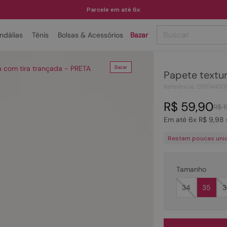
Parcele em até 6x
Buscar
ndálias
Tênis
Bolsas & Acessórios
Bazar
TERMOS MAIS BUSCADOS
a com tira trançada - PRETA
Bazar
Papete textur
1
º
papete
Referência
:
01804400
2
º
rasteira
R$
59
,
90
R$
1
3
º
tenis
Em até
6
x
R$
9
,
98
4
º
bota
Restam poucas uni
5
º
sandalia
6
º
tamanco
Tamanho
7
º
bolsa
34
35
3
8
º
sapatilha
9
º
couro