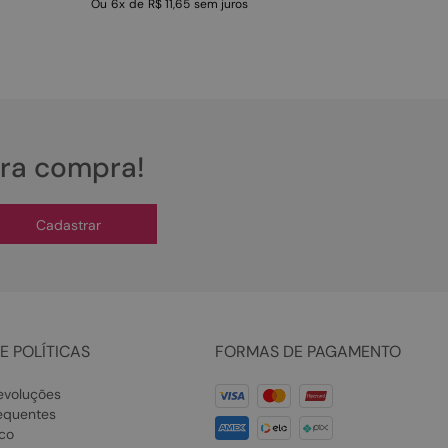
Ou
6
x
de
R$ 11,65
sem juros
ira compra!
Cadastrar
E POLÍTICAS
FORMAS DE PAGAMENTO
evoluções
equentes
co