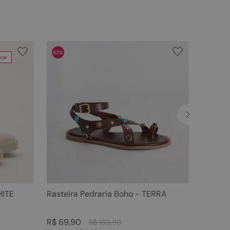
63%
zar
HITE
Rasteira Pedraria Boho - TERRA
R$
69
,
90
R$
189
,
90