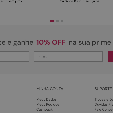
$ 8,31
sem juros
Ou
6
x
de
R$ 13,31
sem juros
se e ganhe
10% OFF
na sua prime
L
MINHA CONTA
SUPORTE 
Meus Dados
Trocas e D
Meus Pedidos
Dúvidas Fr
Cashback
Fale Conos