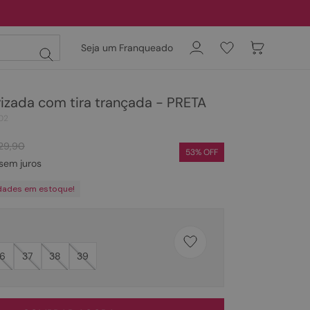
Seja um Franqueado
izada com tira trançada - PRETA
02
29
,
90
53
% OFF
sem juros
dades em estoque!
6
37
38
39