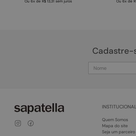
Ou
6
x
de
R$ 13,31
sem juros
Ou
6
x
de
R
Cadastre-
INSTITUCIONA
Quem Somos
Mapa do site
Seja um parceiro