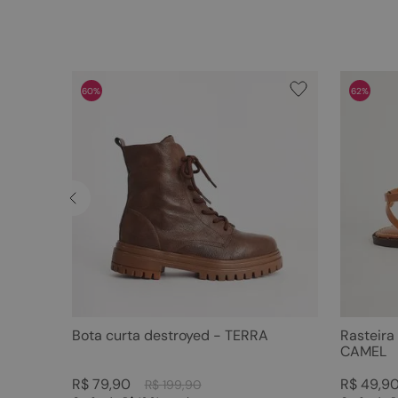
60%
62%
Bota curta destroyed - TERRA
Rasteira
CAMEL
R$
79
,
90
R$
49
,
9
R$
199
,
90