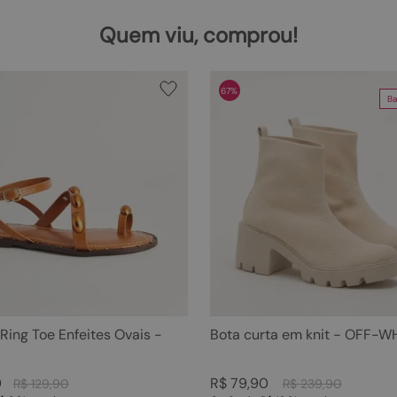
Quem viu, comprou!
67%
Ba
 Ring Toe Enfeites Ovais -
Bota curta em knit - OFF-W
0
R$
79
,
90
R$
129
,
90
R$
239
,
90