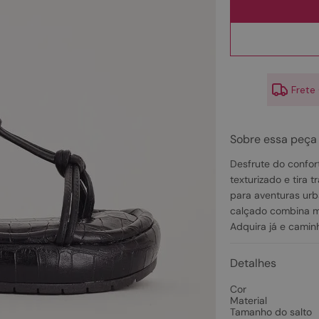
10
º
scarpin
Frete
Sobre essa peça
Desfrute do confor
texturizado e tira 
para aventuras ur
calçado combina m
Adquira já e camin
Detalhes
Cor
Material
Tamanho do salto