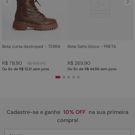
4
º
bota
5
º
sandalia
6
º
tamanco
7
º
bolsa
8
º
sapatilha
Bota curta destroyed - TERRA
Bota Salto bloco - PRETA
9
º
couro
R$
79
,
90
R$
269
,
90
R$
199
,
90
10
º
scarpin
Ou
6
x
de
R$ 13,31
sem juros
Ou
6
x
de
R$ 44,98
sem juros
Cadastre-se e ganhe
10% OFF
na sua primeira
compra!