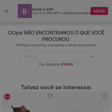
Frete grátis p/ todo o Brasil a partir de R$ 499,90
BAIXE O APP
BAIXAR
E garanta
10% OFF
na
primeira compra
TERMOS MAIS BUSCADOS
1
º
papete
OOps! NÃO ENCONTRAMOS O QUE VOCÊ
2
º
rasteira
PROCUROU.
Verifique os termos buscados e tente novamente.
3
º
tenis
Buscar
4
º
bota
5
º
sandalia
Ou vá para a
Home
6
º
tamanco
7
º
bolsa
TERMOS MAIS BUSCADOS
Talvez você se interesse:
1
º
papete
8
º
sapatilha
60%
2
º
rasteira
9
º
couro
3
º
tenis
10
º
scarpin