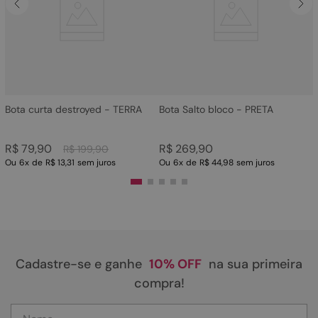
4
º
sandalia
5
º
bota
6
º
tamanco
7
º
bolsa
8
º
sapatilha
Bota curta destroyed - TERRA
Bota Salto bloco - PRETA
9
º
couro
R$
79
,
90
R$
269
,
90
R$
199
,
90
10
º
rasteirinhas
Ou
6
x
de
R$ 13,31
sem juros
Ou
6
x
de
R$ 44,98
sem juros
Cadastre-se e ganhe
10% OFF
na sua primeira
compra!