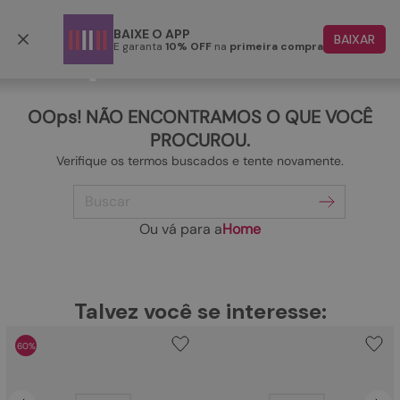
Parcele em até 6x
BAIXE O APP
BAIXAR
E garanta
10% OFF
na
primeira compra
TERMOS MAIS BUSCADOS
1
º
papete
OOps! NÃO ENCONTRAMOS O QUE VOCÊ
2
º
rasteira
PROCUROU.
Verifique os termos buscados e tente novamente.
3
º
tenis
Buscar
4
º
sandalia
5
º
bota
Ou vá para a
Home
6
º
tamanco
7
º
bolsa
TERMOS MAIS BUSCADOS
Talvez você se interesse:
1
º
papete
8
º
sapatilha
60%
2
º
rasteira
9
º
couro
3
º
tenis
10
º
rasteirinhas