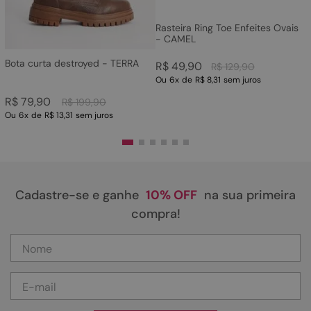
Rasteira Ring Toe Enfeites Ovais
- CAMEL
Bota curta destroyed - TERRA
R$
49
,
90
R$
129
,
90
Ou
6
x
de
R$ 8,31
sem juros
R$
79
,
90
R$
199
,
90
Ou
6
x
de
R$ 13,31
sem juros
Cadastre-se e ganhe
10% OFF
na sua primeira
compra!