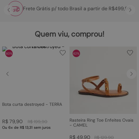
Frete Grátis p/ todo Brasil a partir de R$499,90
Quem viu, comprou!
60%
62%
Bota curta destroyed - TERRA
Rasteira Ring Toe Enfeites Ovais
R$
79
,
90
R$
199
,
90
- CAMEL
Ou
6
x
de
R$ 13,31
sem juros
R$
49
,
90
R$
129
,
90