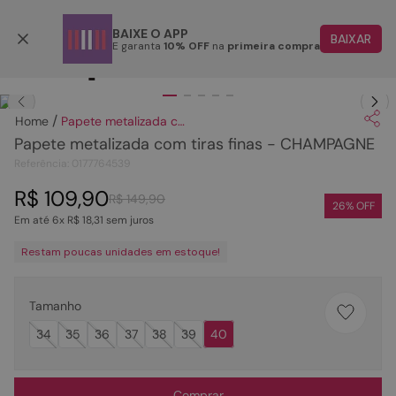
Parcele em até 6x
BAIXE O APP
BAIXAR
E garanta
10% OFF
na
primeira compra
TERMOS MAIS BUSCADOS
Clique
para dar zoom.
1
º
papete
Papete metalizada com tiras finas - CHAMPAGNE
2
º
rasteira
Papete metalizada com tiras finas - CHAMPAGNE
3
º
tenis
Referência
:
0177764539
4
º
bota
R$
109
,
90
R$
149
,
90
26
% OFF
Em até
6
x
R$
18
,
31
sem juros
5
º
sandalia
Restam poucas unidades em estoque!
6
º
tamanco
7
º
bolsa
Tamanho
8
º
sapatilha
34
35
36
37
38
39
40
9
º
couro
10
º
scarpin
Comprar