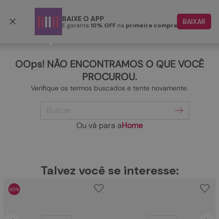
Frete grátis p/ todo o Brasil a partir de R$ 499,90
BAIXE O APP
BAIXAR
E garanta
10% OFF
na
primeira compra
TERMOS MAIS BUSCADOS
1
º
papete
OOps! NÃO ENCONTRAMOS O QUE VOCÊ
2
º
rasteira
PROCUROU.
Verifique os termos buscados e tente novamente.
3
º
tenis
Buscar
4
º
bota
5
º
sandalia
Ou vá para a
Home
6
º
tamanco
7
º
bolsa
TERMOS MAIS BUSCADOS
Talvez você se interesse:
1
º
papete
8
º
sapatilha
60%
2
º
rasteira
9
º
couro
3
º
tenis
10
º
scarpin