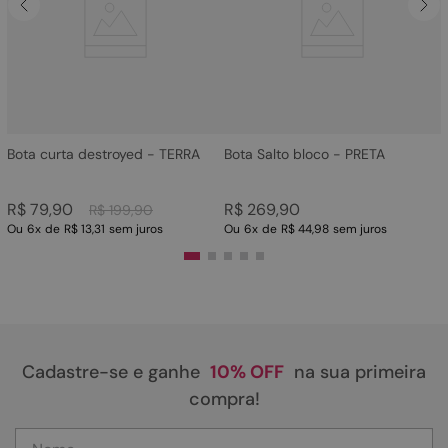
4
º
bota
5
º
sandalia
6
º
tamanco
7
º
bolsa
8
º
sapatilha
Bota curta destroyed - TERRA
Bota Salto bloco - PRETA
9
º
couro
R$
79
,
90
R$
269
,
90
R$
199
,
90
10
º
scarpin
Ou
6
x
de
R$ 13,31
sem juros
Ou
6
x
de
R$ 44,98
sem juros
Cadastre-se e ganhe
10% OFF
na sua primeira
compra!