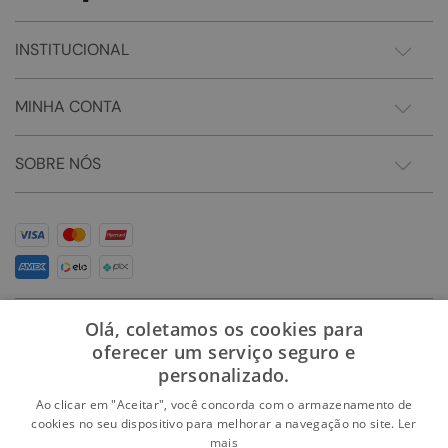
INSTITUCIONAL
MINHA CONTA
SOBRE NÓS
Olá, coletamos os cookies para
oferecer um serviço seguro e
personalizado.
Ao clicar em "Aceitar", você concorda com o armazenamento de
cookies no seu dispositivo para melhorar a navegação no site.
Ler
mais
Somos Sonho LTDA - Estrada do Campo D'areia, 182 - Pechincha - Rio de Janeiro/RJ -