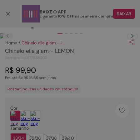
Parcele em até 6x
BAIXE O APP
BAIXAR
E garanta
10% OFF
na
primeira compra
TERMOS MAIS BUSCADOS
Clique
para dar zoom.
1
º
papete
Chinelo ella glam - LEMON
2
º
rasteira
Chinelo ella glam - LEMON
3
º
tenis
Referência
:
0177938002
4
º
bota
R$
99
,
90
Em até
6
x
R$
16
,
65
sem juros
5
º
sandalia
Restam poucas unidades em estoque!
6
º
tamanco
7
º
bolsa
Cor
8
º
sapatilha
9
º
couro
Tamanho
10
º
scarpin
33/34
35/36
37/38
39/40