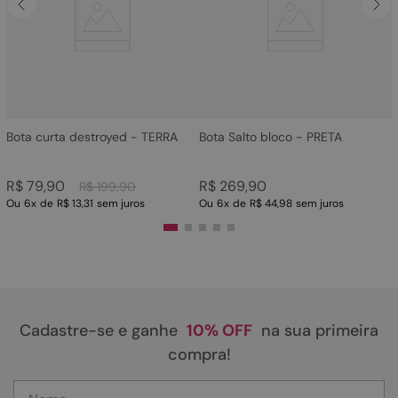
4
º
bota
5
º
sandalia
6
º
tamanco
7
º
bolsa
8
º
sapatilha
Bota curta destroyed - TERRA
Bota Salto bloco - PRETA
9
º
couro
R$
79
,
90
R$
269
,
90
R$
199
,
90
10
º
scarpin
Ou
6
x
de
R$ 13,31
sem juros
Ou
6
x
de
R$ 44,98
sem juros
Cadastre-se e ganhe
10% OFF
na sua primeira
compra!