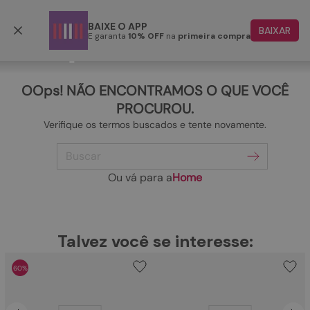
Frete grátis p/ todo o Brasil a partir de R$ 499,90
BAIXE O APP
BAIXAR
E garanta
10% OFF
na
primeira compra
TERMOS MAIS BUSCADOS
1
º
papete
OOps! NÃO ENCONTRAMOS O QUE VOCÊ
2
º
rasteira
PROCUROU.
Verifique os termos buscados e tente novamente.
3
º
tenis
Buscar
4
º
bota
5
º
sandalia
Ou vá para a
Home
6
º
tamanco
7
º
bolsa
TERMOS MAIS BUSCADOS
Talvez você se interesse:
1
º
papete
8
º
sapatilha
60%
2
º
rasteira
9
º
couro
3
º
tenis
10
º
scarpin