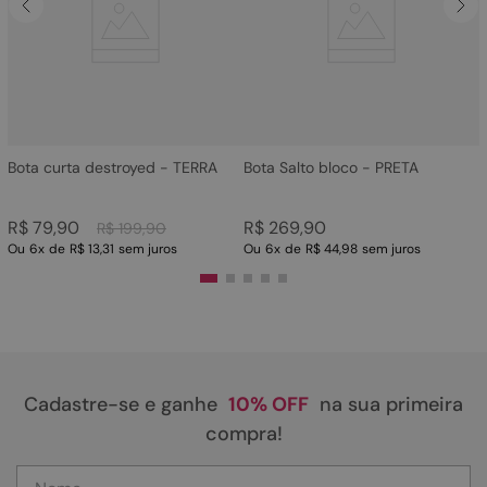
4
º
bota
5
º
sandalia
6
º
tamanco
7
º
bolsa
8
º
sapatilha
Bota curta destroyed - TERRA
Bota Salto bloco - PRETA
9
º
couro
R$
79
,
90
R$
269
,
90
R$
199
,
90
10
º
scarpin
Ou
6
x
de
R$ 13,31
sem juros
Ou
6
x
de
R$ 44,98
sem juros
Cadastre-se e ganhe
10% OFF
na sua primeira
compra!