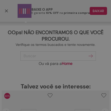
Frete grátis p/ todo o Brasil a partir de R$ 499,90
BAIXE O APP
BAIXAR
E garanta
10% OFF
na
primeira compra
TERMOS MAIS BUSCADOS
1
º
papete
OOps! NÃO ENCONTRAMOS O QUE VOCÊ
2
º
rasteira
PROCUROU.
Verifique os termos buscados e tente novamente.
3
º
tenis
Buscar
4
º
bota
5
º
sandalia
Ou vá para a
Home
6
º
tamanco
7
º
bolsa
TERMOS MAIS BUSCADOS
Talvez você se interesse:
1
º
papete
8
º
sapatilha
60%
2
º
rasteira
9
º
couro
3
º
tenis
10
º
scarpin