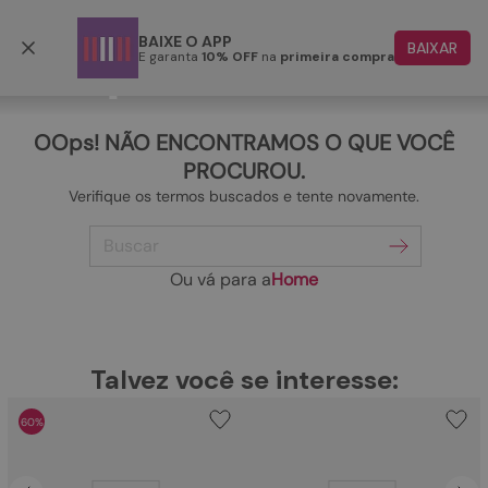
Frete grátis p/ todo o Brasil a partir de R$ 499,90
BAIXE O APP
BAIXAR
E garanta
10% OFF
na
primeira compra
TERMOS MAIS BUSCADOS
1
º
papete
OOps! NÃO ENCONTRAMOS O QUE VOCÊ
2
º
rasteira
PROCUROU.
Verifique os termos buscados e tente novamente.
3
º
tenis
Buscar
4
º
sandalia
5
º
bota
Ou vá para a
Home
6
º
tamanco
7
º
bolsa
TERMOS MAIS BUSCADOS
Talvez você se interesse:
1
º
papete
8
º
sapatilha
60%
2
º
rasteira
9
º
couro
3
º
tenis
10
º
rasteirinhas