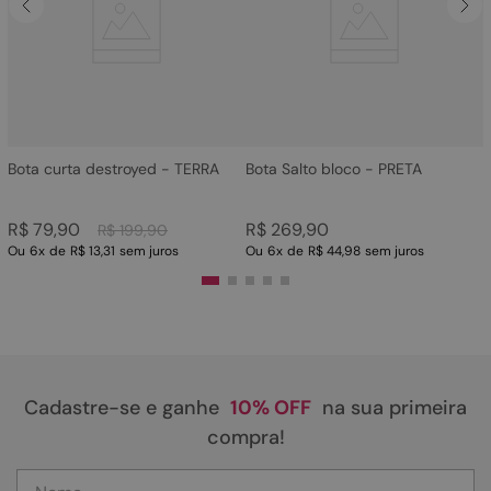
4
º
sandalia
5
º
bota
6
º
tamanco
7
º
bolsa
8
º
sapatilha
Bota curta destroyed - TERRA
Bota Salto bloco - PRETA
9
º
couro
R$
79
,
90
R$
269
,
90
R$
199
,
90
10
º
rasteirinhas
Ou
6
x
de
R$ 13,31
sem juros
Ou
6
x
de
R$ 44,98
sem juros
Cadastre-se e ganhe
10% OFF
na sua primeira
compra!