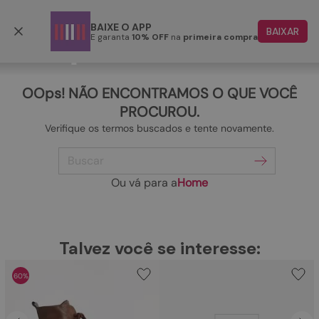
Frete grátis p/ todo o Brasil a partir de R$ 499,90
BAIXE O APP
BAIXAR
E garanta
10% OFF
na
primeira compra
TERMOS MAIS BUSCADOS
1
º
papete
OOps! NÃO ENCONTRAMOS O QUE VOCÊ
2
º
rasteira
PROCUROU.
Verifique os termos buscados e tente novamente.
3
º
tenis
Buscar
4
º
bota
5
º
sandalia
Ou vá para a
Home
6
º
tamanco
7
º
bolsa
TERMOS MAIS BUSCADOS
Talvez você se interesse:
1
º
papete
8
º
sapatilha
60%
2
º
rasteira
9
º
couro
3
º
tenis
10
º
scarpin