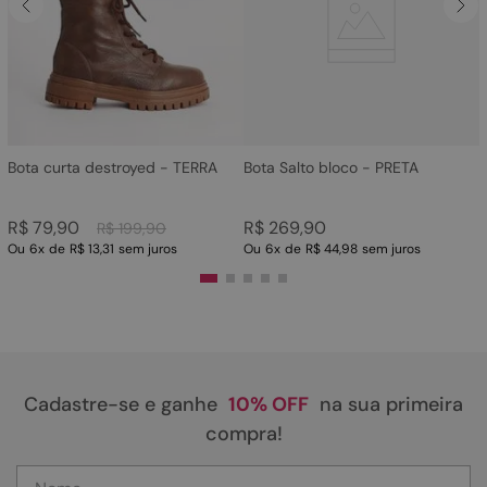
4
º
bota
5
º
sandalia
6
º
tamanco
7
º
bolsa
8
º
sapatilha
Bota curta destroyed - TERRA
Bota Salto bloco - PRETA
9
º
couro
R$
79
,
90
R$
269
,
90
R$
199
,
90
10
º
scarpin
Ou
6
x
de
R$ 13,31
sem juros
Ou
6
x
de
R$ 44,98
sem juros
Cadastre-se e ganhe
10% OFF
na sua primeira
compra!