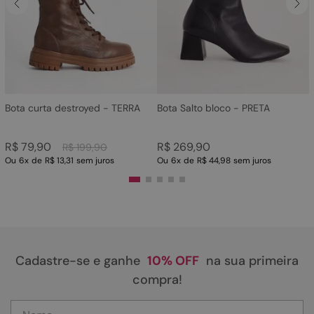
4
º
rasteira
5
º
sandalia
6
º
tamanco
7
º
bolsa
8
º
sapatilha
Bota curta destroyed - TERRA
Bota Salto bloco - PRETA
9
º
couro
R$
79
,
90
R$
269
,
90
R$
199
,
90
10
º
scarpin
Ou
6
x
de
R$ 13,31
sem juros
Ou
6
x
de
R$ 44,98
sem juros
Cadastre-se e ganhe
10% OFF
na sua primeira
compra!