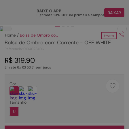
Parcele em até 6x
BAIXE O APP
BAIXAR
E garanta
10% OFF
na
primeira compra
Clique
para dar zoom.
TERMOS MAIS BUSCADOS
1
º
papete
Bolsa de Ombro com Corrente - OFF WHITE
Inverno
Bolsa de Ombro com Corrente - OFF WHITE
2
º
tenis
Referência
:
0194028406
3
º
bota
R$
319
,
90
4
º
rasteira
Em até
6
x
R$
53
,
31
sem juros
5
º
sandalia
6
º
tamanco
Cor
7
º
bolsa
Tamanho
8
º
sapatilha
U
9
º
couro
10
º
scarpin