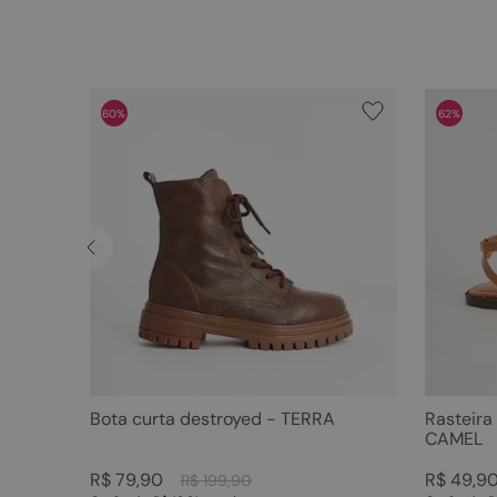
60%
62%
Bota curta destroyed - TERRA
Rasteira
CAMEL
R$
79
,
90
R$
49
,
9
R$
199
,
90