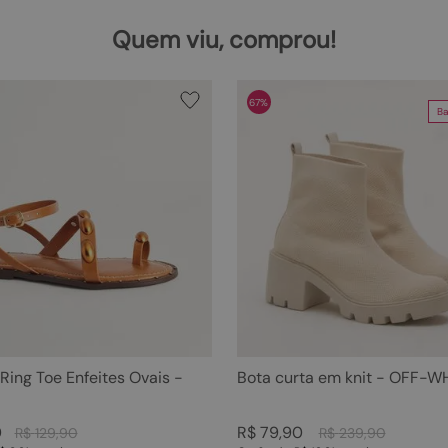
Quem viu, comprou!
67%
Ba
 Ring Toe Enfeites Ovais -
Bota curta em knit - OFF-W
0
R$
79
,
90
R$
129
,
90
R$
239
,
90