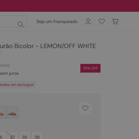
Seja um Franqueado
gurão Bicolor - LEMON/OFF WHITE
87
89
,
90
55
% OFF
sem juros
dades em estoque!
6
37
38
39