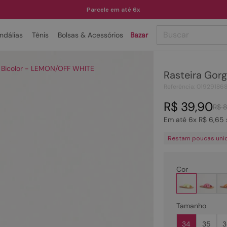
Parcele em até 6x
Buscar
ndálias
Tênis
Bolsas & Acessórios
Bazar
TERMOS MAIS BUSCADOS
o Bicolor - LEMON/OFF WHITE
Rasteira Gor
1
º
papete
Referência
:
01929186
2
º
tenis
R$
39
,
90
R$
3
º
bota
Em até
6
x
R$
6
,
65
4
º
sandalia
Restam poucas uni
5
º
rasteira
6
º
tamanco
Cor
7
º
bolsa
8
º
sapatilha
Tamanho
9
º
óculos
34
35
3