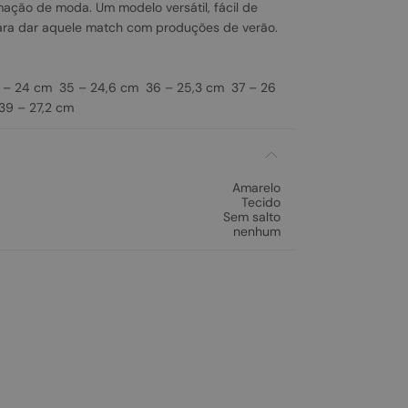
mação de moda. Um modelo versátil, fácil de
para dar aquele match com produções de verão.
– 24 cm 35 – 24,6 cm 36 – 25,3 cm 37 – 26
9 – 27,2 cm
Amarelo
Tecido
Sem salto
nenhum