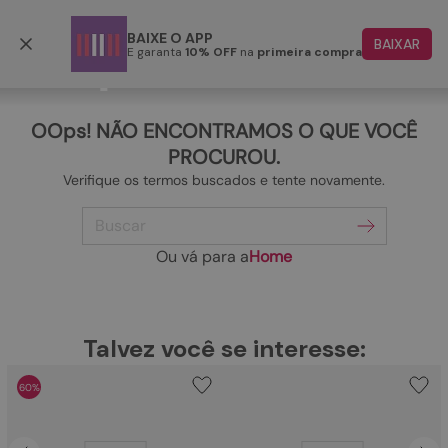
Frete grátis p/ todo o Brasil a partir de R$ 499,90
BAIXE O APP
BAIXAR
E garanta
10% OFF
na
primeira compra
TERMOS MAIS BUSCADOS
1
º
papete
OOps! NÃO ENCONTRAMOS O QUE VOCÊ
2
º
rasteira
PROCUROU.
Verifique os termos buscados e tente novamente.
3
º
tenis
Buscar
4
º
bota
5
º
sandalia
Ou vá para a
Home
6
º
tamanco
7
º
bolsa
TERMOS MAIS BUSCADOS
Talvez você se interesse:
1
º
papete
8
º
sapatilha
60%
2
º
rasteira
9
º
couro
3
º
tenis
10
º
scarpin