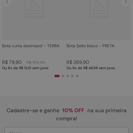
4
º
bota
5
º
sandalia
6
º
tamanco
7
º
bolsa
8
º
sapatilha
Bota curta destroyed - TERRA
Bota Salto bloco - PRETA
9
º
couro
R$
79
,
90
R$
269
,
90
R$
199
,
90
10
º
scarpin
Ou
6
x
de
R$ 13,31
sem juros
Ou
6
x
de
R$ 44,98
sem juros
Cadastre-se e ganhe
10% OFF
na sua primeira
compra!