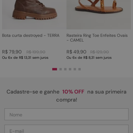
Bota curta destroyed - TERRA
Rasteira Ring Toe Enfeites Ovais
- CAMEL
R$
79
,
90
R$
49
,
90
R$
199
,
90
R$
129
,
90
Ou
6
x
de
R$ 13,31
sem juros
Ou
6
x
de
R$ 8,31
sem juros
Cadastre-se e ganhe
10% OFF
na sua primeira
compra!