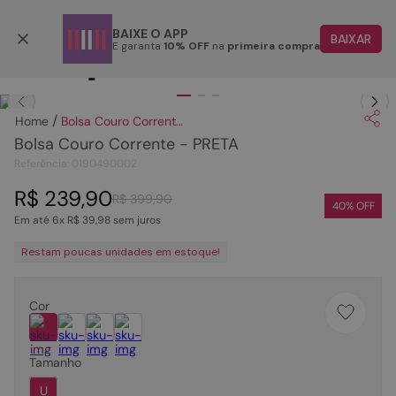
Parcele em até 6x
BAIXE O APP
BAIXAR
E garanta
10% OFF
na
primeira compra
TERMOS MAIS BUSCADOS
Clique
para dar zoom.
1
º
papete
Bolsa Couro Corrente - PRETA
2
º
rasteira
Bolsa Couro Corrente - PRETA
3
º
tenis
Referência
:
0190490002
4
º
sandalia
R$
239
,
90
R$
399
,
90
40
% OFF
Em até
6
x
R$
39
,
98
sem juros
5
º
bota
Restam poucas unidades em estoque!
6
º
tamanco
7
º
bolsa
Cor
8
º
sapatilha
9
º
couro
Tamanho
10
º
rasteirinhas
U