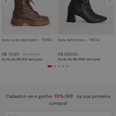
4
º
sandalia
5
º
rasteira
6
º
tamanco
7
º
bolsa
8
º
sapatilha
Bota curta destroyed - TERRA
Bota Salto bloco - PRETA
9
º
óculos
R$
79
,
90
R$
269
,
90
R$
199
,
90
10
º
couro
Ou
6
x
de
R$ 13,31
sem juros
Ou
6
x
de
R$ 44,98
sem juros
Cadastre-se e ganhe
10% OFF
na sua primeira
compra!