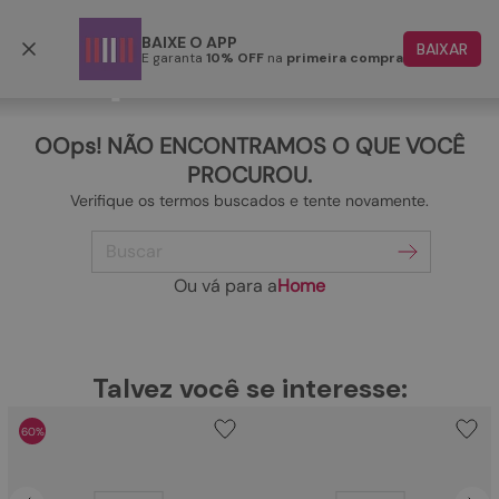
Frete grátis p/ todo o Brasil a partir de R$ 499,90
BAIXE O APP
BAIXAR
E garanta
10% OFF
na
primeira compra
TERMOS MAIS BUSCADOS
1
º
papete
OOps! NÃO ENCONTRAMOS O QUE VOCÊ
2
º
rasteira
PROCUROU.
Verifique os termos buscados e tente novamente.
3
º
tenis
Buscar
4
º
sandalia
5
º
bota
Ou vá para a
Home
6
º
tamanco
7
º
bolsa
TERMOS MAIS BUSCADOS
Talvez você se interesse:
1
º
papete
8
º
sapatilha
60%
2
º
rasteira
9
º
couro
3
º
tenis
10
º
rasteirinhas