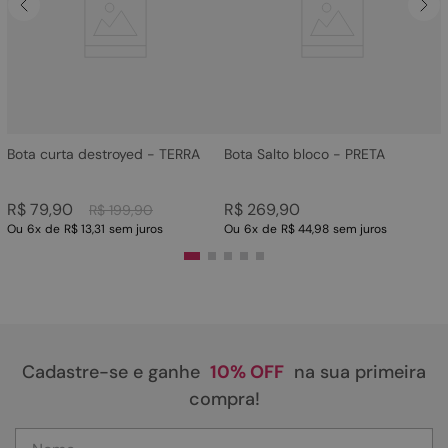
4
º
sandalia
5
º
bota
6
º
tamanco
7
º
bolsa
8
º
sapatilha
Bota curta destroyed - TERRA
Bota Salto bloco - PRETA
9
º
couro
R$
79
,
90
R$
269
,
90
R$
199
,
90
10
º
rasteirinhas
Ou
6
x
de
R$ 13,31
sem juros
Ou
6
x
de
R$ 44,98
sem juros
Cadastre-se e ganhe
10% OFF
na sua primeira
compra!