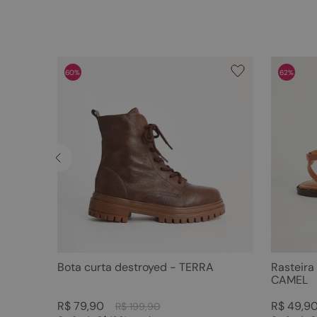
60%
62%
Bota curta destroyed - TERRA
Rasteira
CAMEL
R$
79
,
90
R$
49
,
9
R$
199
,
90