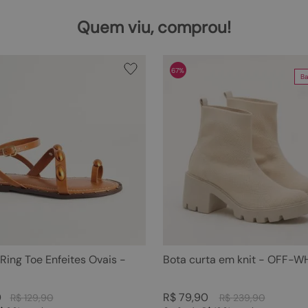
Quem viu, comprou!
67%
Ba
 Ring Toe Enfeites Ovais -
Bota curta em knit - OFF-W
0
R$
79
,
90
R$
129
,
90
R$
239
,
90