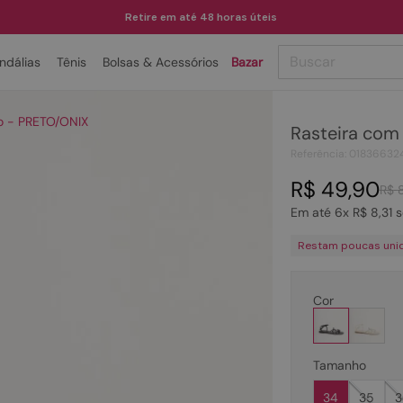
Retire em até 48 horas úteis
Buscar
ndálias
Tênis
Bolsas & Acessórios
Bazar
TERMOS MAIS BUSCADOS
ho - PRETO/ONIX
Rasteira com
1
º
papete
Referência
:
01836632
2
º
tenis
R$
49
,
90
R$
3
º
bota
Em até
6
x
R$
8
,
31
s
4
º
sandalia
Restam poucas uni
5
º
rasteira
6
º
tamanco
Cor
7
º
bolsa
8
º
sapatilha
Tamanho
9
º
óculos
34
35
3