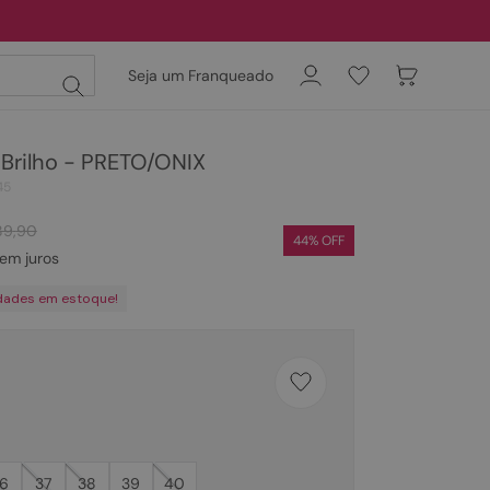
Seja um Franqueado
 Brilho - PRETO/ONIX
45
89
,
90
44
% OFF
em juros
dades em estoque!
6
37
38
39
40