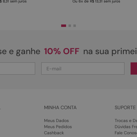
$ 8,31
sem juros
Ou
6
x
de
R$ 13,31
sem juros
se e ganhe
10% OFF
na sua prime
L
MINHA CONTA
SUPORTE 
Meus Dados
Trocas e D
Meus Pedidos
Dúvidas Fr
Cashback
Fale Conos