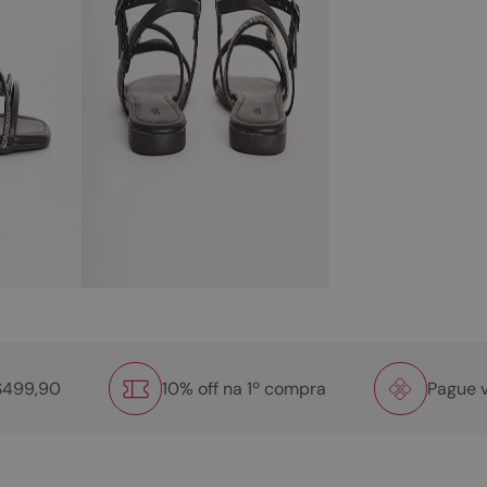
R$499,90
10% off na 1º compra
Pague v