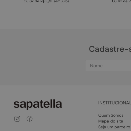
Ou
6
x
de
R$ 13,31
sem juros
Ou
6
x
de
R
Cadastre-
INSTITUCIONA
Quem Somos
Mapa do site
Seja um parceiro