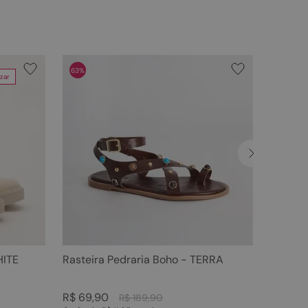
63%
zar
HITE
Rasteira Pedraria Boho - TERRA
R$
69
,
90
R$
189
,
90