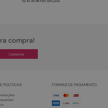
Ou
6
x
de
R$ 11,65
sem juros
ira compra!
Cadastrar
E POLÍTICAS
FORMAS DE PAGAMENTO
evoluções
equentes
co