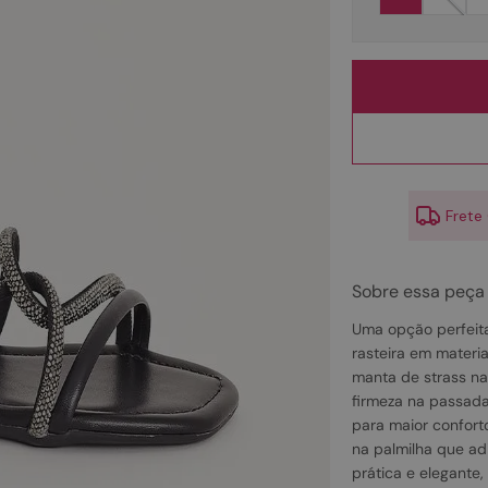
10
º
couro
Frete
Sobre essa peça
Uma opção perfeita
rasteira em materia
manta de strass na 
firmeza na passada
para maior confort
na palmilha que ad
prática e elegante,