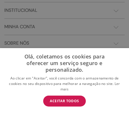
INSTITUCIONAL
MINHA CONTA
SOBRE NÓS
Olá, coletamos os cookies para
oferecer um serviço seguro e
personalizado.
Ao clicar em "Aceitar", você concorda com o armazenamento de
cookies no seu dispositivo para melhorar a navegação no site.
Ler
mais
BAIXE O APP
ACEITAR TODOS
BAIXAR
E garanta 15% OFF na primeira compra
Somos Sonho LTDA - Estrada do Campo D'areia, 182 - Pechincha - Rio de Janeiro/RJ -
CEP: 22.743-310 CNPJ:28.445.729/0081-75 | © 2024 Todos dos direitos reservados