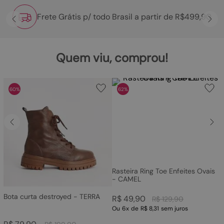
Frete Grátis p/ todo Brasil a partir de R$499,90
Quem viu, comprou!
60%
62%
Rasteira Ring Toe Enfeites Ovais
- CAMEL
Bota curta destroyed - TERRA
R$
49
,
90
R$
129
,
90
Ou
6
x
de
R$ 8,31
sem juros