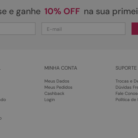
se e ganhe
10% OFF
na sua prime
L
MINHA CONTA
SUPORTE 
Meus Dados
Trocas e D
Meus Pedidos
Dúvidas Fr
Cashback
Fale Conos
ado
Login
Política de
o