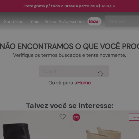
Frete grátis p/ todo o Brasil a partir de R$ 499,90
Buscar
Sandálias
Tênis
Bolsas & Acessórios
Bazar
TERMOS MAIS BUSCADOS
 NÃO ENCONTRAMOS O QUE VOCÊ PRO
1
º
papete
Verifique os termos buscados e tente novamente.
2
º
tenis
Buscar
3
º
bota
4
º
rasteira
Ou vá para a
Home
TERMOS MAIS BUSCADOS
5
º
sandalia
1
º
papete
6
º
tamanco
Talvez você se interesse:
2
º
tenis
7
º
bolsa
Baza
67%
3
º
bota
8
º
sapatilha
4
º
rasteira
9
º
couro