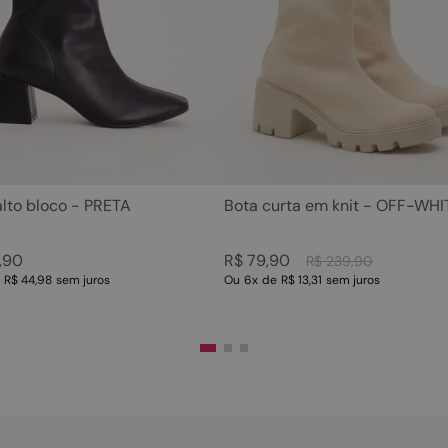
5
º
sandalia
10
º
scarpin
6
º
tamanco
7
º
bolsa
8
º
sapatilha
9
º
couro
10
º
scarpin
alto bloco - PRETA
Bota curta em knit - OFF-WHI
,
90
R$
79
,
90
R$
239
,
90
e
R$ 44,98
sem juros
Ou
6
x
de
R$ 13,31
sem juros