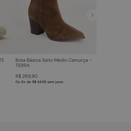
TE
Bota Básica Salto Médio Camurça -
TERRA
R$
269
,
90
Ou
6
x
de
R$ 44,98
sem juros