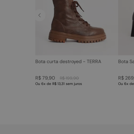
Bota curta destroyed - TERRA
Bota S
R$
79
,
90
R$
269
R$
199
,
90
Ou
6
x
de
R$ 13,31
sem juros
Ou
6
x
d