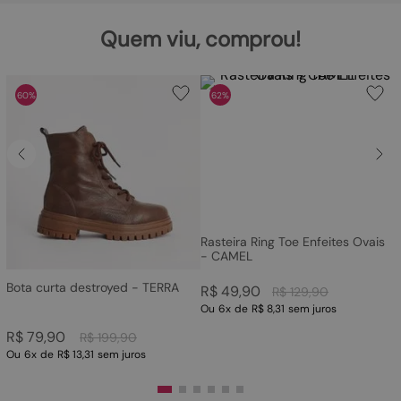
Quem viu, comprou!
60%
62%
Rasteira Ring Toe Enfeites Ovais
- CAMEL
Bota curta destroyed - TERRA
R$
49
,
90
R$
129
,
90
Ou
6
x
de
R$ 8,31
sem juros
R$
79
,
90
R$
199
,
90
Ou
6
x
de
R$ 13,31
sem juros