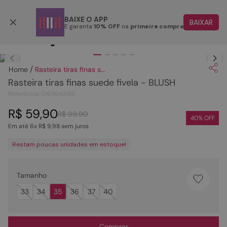
Parcele em até 6x
BAIXE O APP
BAIXAR
E garanta
10% OFF
na
primeira compra
TERMOS MAIS BUSCADOS
Clique
para dar zoom.
1
º
papete
Rasteira tiras finas suede fivela - BLUSH
2
º
tenis
Rasteira tiras finas suede fivela - BLUSH
3
º
bota
Referência
:
0164643156
4
º
sandalia
R$
59
,
90
R$
99
,
90
40
% OFF
Em até
6
x
R$
9
,
98
sem juros
5
º
rasteira
Restam poucas unidades em estoque!
6
º
tamanco
7
º
bolsa
Tamanho
8
º
sapatilha
33
34
35
36
37
40
9
º
óculos
10
º
couro
Comprar