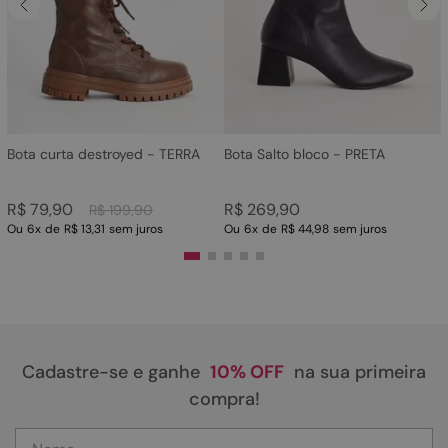
4
º
sandalia
5
º
rasteira
6
º
tamanco
7
º
bolsa
8
º
sapatilha
Bota curta destroyed - TERRA
Bota Salto bloco - PRETA
9
º
óculos
R$
79
,
90
R$
269
,
90
R$
199
,
90
10
º
couro
Ou
6
x
de
R$ 13,31
sem juros
Ou
6
x
de
R$ 44,98
sem juros
Cadastre-se e ganhe
10% OFF
na sua primeira
compra!