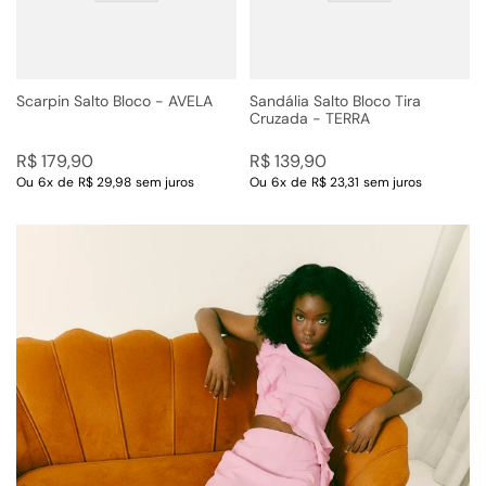
Scarpin Salto Bloco - AVELA
Sandália Salto Bloco Tira
Cruzada - TERRA
R$
179
,
90
R$
139
,
90
Ou
6
x
de
R$ 29,98
sem juros
Ou
6
x
de
R$ 23,31
sem juros