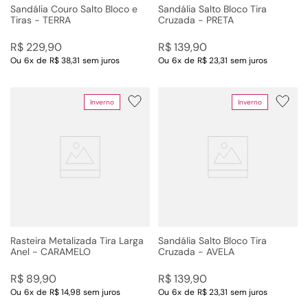
Sandália Couro Salto Bloco e
Sandália Salto Bloco Tira
Tiras - TERRA
Cruzada - PRETA
R$
229
,
90
R$
139
,
90
Ou
6
x
de
R$ 38,31
sem juros
Ou
6
x
de
R$ 23,31
sem juros
Inverno
Inverno
Rasteira Metalizada Tira Larga
Sandália Salto Bloco Tira
Anel - CARAMELO
Cruzada - AVELA
R$
89
,
90
R$
139
,
90
Ou
6
x
de
R$ 14,98
sem juros
Ou
6
x
de
R$ 23,31
sem juros