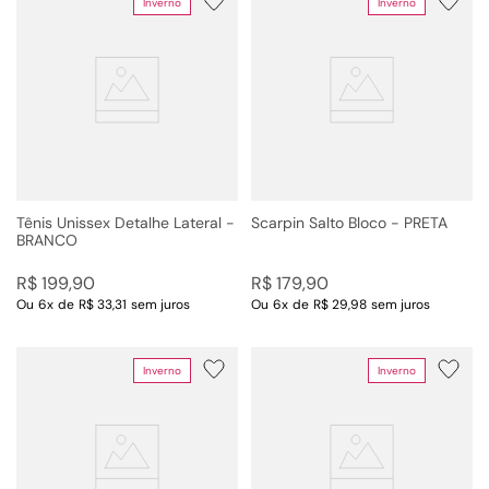
Inverno
Inverno
Tênis Unissex Detalhe Lateral -
Scarpin Salto Bloco - PRETA
BRANCO
R$
199
,
90
R$
179
,
90
Ou
6
x
de
R$ 33,31
sem juros
Ou
6
x
de
R$ 29,98
sem juros
Inverno
Inverno