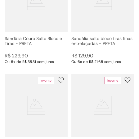
Sandália Couro Salto Bloco e
Sandália salto bloco tiras finas
Tiras - PRETA
entrelaçadas - PRETA
R$
229
,
90
R$
129
,
90
Ou
6
x
de
R$ 38,31
sem juros
Ou
6
x
de
R$ 21,65
sem juros
Inverno
Inverno