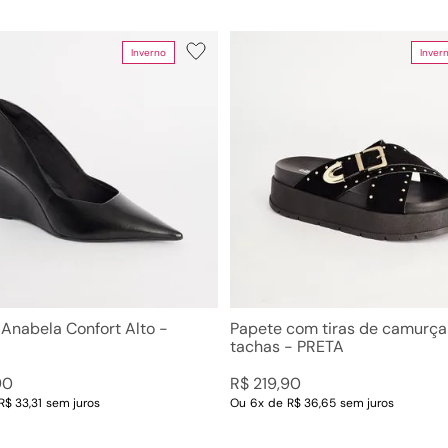
Inverno
Inver
 Anabela Confort Alto -
Papete com tiras de camurça 
tachas - PRETA
90
R$
219
,
90
R$ 33,31
sem juros
Ou
6
x
de
R$ 36,65
sem juros