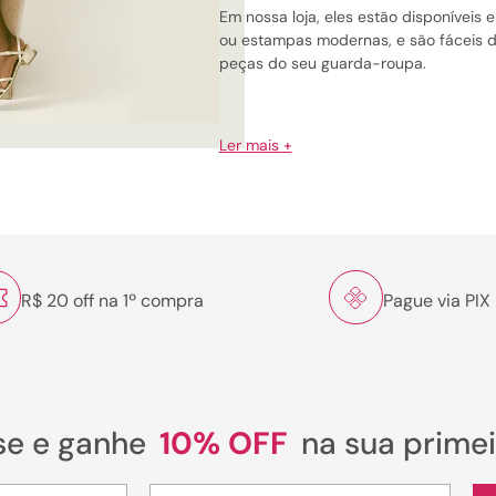
Em nossa loja, eles estão disponíveis 
ou estampas modernas, e são fáceis 
peças do seu guarda-roupa.
como usar tênis oxford em diferentes
looks
Ler mais +
Look casual: Combine com jeans e blus
descontraído e estiloso.
Estilo moderno: Aposte em vestidos mi
um toque contemporâneo.
R$ 20 off na 1º compra
Pague via PIX
Visual de trabalho: Use com calças de 
sociais, para desfrutar de conforto e
tênis sapatella: conforto e estilo para
todas as ocasiões
se e ganhe
10% OFF
na sua prime
Além dos modelos oxford, os tênis Sap