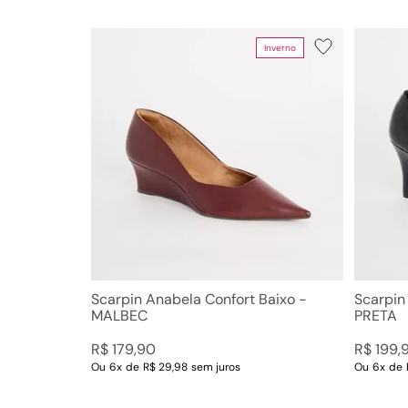
Inverno
Scarpin Anabela Confort Baixo -
Scarpin
MALBEC
PRETA
R$
179
,
90
R$
199
,
Ou
6
x
de
R$ 29,98
sem juros
Ou
6
x
de