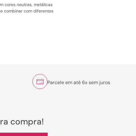
em cores neutras, metálicas
de combinar com diferentes
as leves para um visual
di ou saias plissadas para
Parcele em até 6x sem juros
alfaiataria ou conjuntos
 elegância ao mesmo tempo.
ira compra!
atella são uma excelente