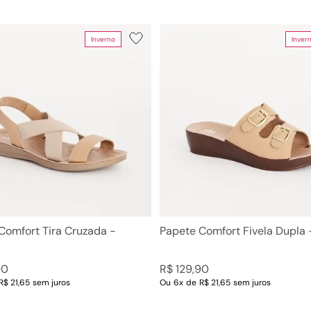
Inverno
Inver
Comfort Tira Cruzada -
Papete Comfort Fivela Dupla
90
R$
129
,
90
R$ 21,65
sem juros
Ou
6
x
de
R$ 21,65
sem juros