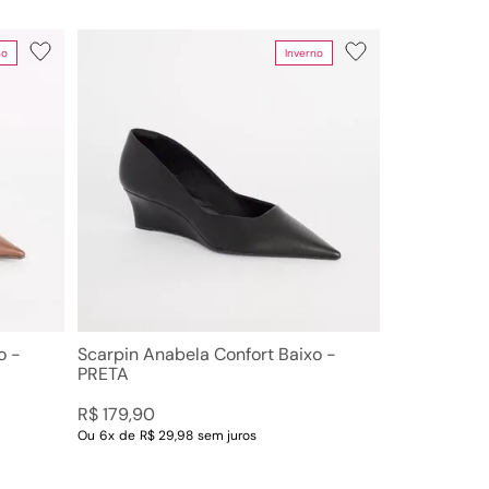
no
Inverno
Limpar Tudo
de preço
00
–
R$ 220,00
o -
Scarpin Anabela Confort Baixo -
PRETA
R$
179
,
90
Ou
6
x
de
R$ 29,98
sem juros