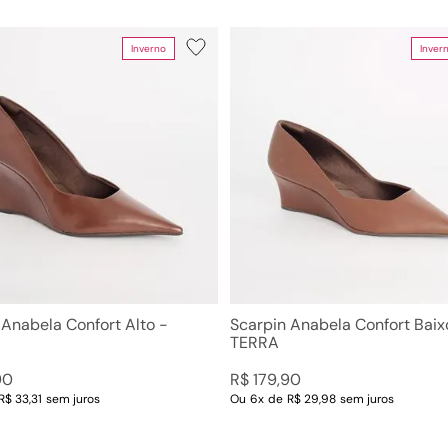
10
º
couro
Inverno
Inver
Cor
Tamanho
Faixas 
PRETA
33
TERRA
33/34
R$ 19,
LEMON
43
CAMEL
42
AVELA
41
dias
PINK
34
CARAMELO
35
as
MALBEC
35/36
Amarelo
36
Bege
37
rnos
Ver mais 9
Ver mais 12
 Anabela Confort Alto -
Scarpin Anabela Confort Baix
TERRA
90
R$
179
,
90
R$ 33,31
sem juros
Ou
6
x
de
R$ 29,98
sem juros