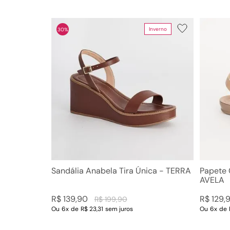
Inverno
30%
Sandália Anabela Tira Única - TERRA
Papete 
AVELA
R$
139
,
90
R$
129
,
R$
199
,
90
Ou
6
x
de
R$ 23,31
sem juros
Ou
6
x
de