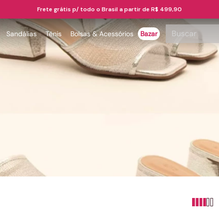
Frete grátis p/ todo o Brasil a partir de R$ 499,90
Buscar
Sandálias
Tênis
Bolsas & Acessórios
Bazar
TERMOS MAIS BUSCADOS
1
º
papete
2
º
bota
3
º
tenis
4
º
rasteira
5
º
sandalia
6
º
tamanco
7
º
bolsa
8
º
sapatilha
9
º
óculos