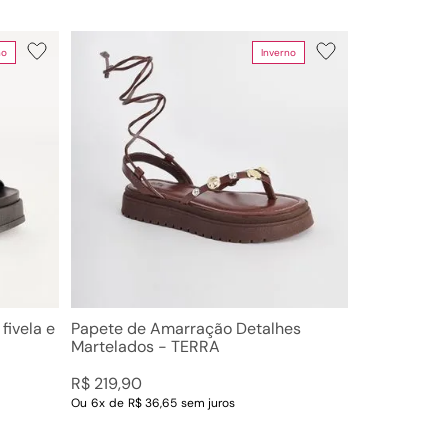
no
Inverno
fivela e
Papete de Amarração Detalhes
Martelados - TERRA
R$
219
,
90
Ou
6
x
de
R$ 36,65
sem juros