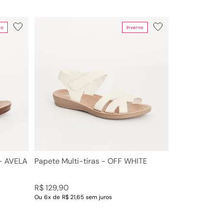
no
Inverno
 - AVELA
Papete Multi-tiras - OFF WHITE
R$
129
,
90
Ou
6
x
de
R$ 21,65
sem juros