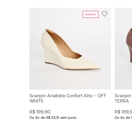
Inverno
Departamento
Categoria
Sandálias
Papete
Sapatos
Chinelos
Rasteiras
Scarpins
Plataformas
Sandálias Me
e Baixas
Sandálias Alt
Mules
Mocassins
Botas e Cotu
Scarpin Anabela Confort Alto - OFF
Scarpin
Anabelas
WHITE
TERRA
R$
199
,
90
R$
199
,
Ou
6
x
de
R$ 33,31
sem juros
Ou
6
x
de