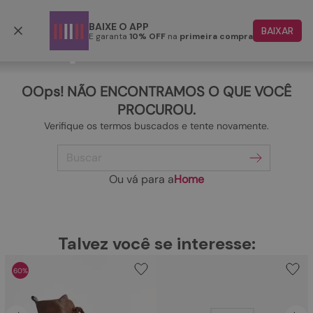
Frete grátis p/ todo o Brasil a partir de R$ 499,90
BAIXE O APP
BAIXAR
E garanta
10% OFF
na
primeira compra
TERMOS MAIS BUSCADOS
1
º
papete
OOps! NÃO ENCONTRAMOS O QUE VOCÊ
2
º
tenis
PROCUROU.
Verifique os termos buscados e tente novamente.
3
º
bota
Buscar
4
º
rasteira
5
º
sandalia
Ou vá para a
Home
6
º
tamanco
7
º
bolsa
TERMOS MAIS BUSCADOS
Talvez você se interesse:
1
º
papete
8
º
sapatilha
60%
2
º
tenis
9
º
couro
3
º
bota
10
º
scarpin