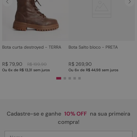
4
º
rasteira
5
º
sandalia
6
º
tamanco
7
º
bolsa
8
º
sapatilha
Bota curta destroyed - TERRA
Bota Salto bloco - PRETA
9
º
couro
R$
79
,
90
R$
269
,
90
R$
199
,
90
10
º
scarpin
Ou
6
x
de
R$ 13,31
sem juros
Ou
6
x
de
R$ 44,98
sem juros
Cadastre-se e ganhe
10% OFF
na sua primeira
compra!