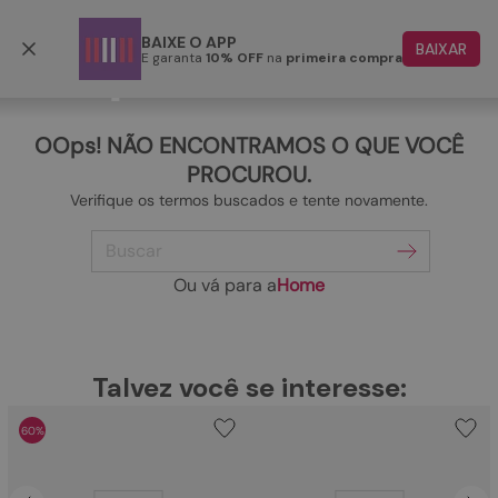
Frete grátis p/ todo o Brasil a partir de R$ 499,90
BAIXE O APP
BAIXAR
E garanta
10% OFF
na
primeira compra
TERMOS MAIS BUSCADOS
1
º
papete
OOps! NÃO ENCONTRAMOS O QUE VOCÊ
2
º
rasteira
PROCUROU.
Verifique os termos buscados e tente novamente.
3
º
tenis
Buscar
4
º
sandalia
5
º
bota
Ou vá para a
Home
6
º
tamanco
7
º
bolsa
TERMOS MAIS BUSCADOS
Talvez você se interesse:
1
º
papete
8
º
sapatilha
60%
2
º
rasteira
9
º
couro
3
º
tenis
10
º
rasteirinhas