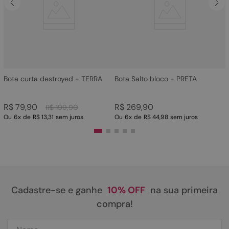
4
º
sandalia
5
º
bota
6
º
tamanco
7
º
bolsa
8
º
sapatilha
Bota curta destroyed - TERRA
Bota Salto bloco - PRETA
9
º
couro
R$
79
,
90
R$
269
,
90
R$
199
,
90
10
º
rasteirinhas
Ou
6
x
de
R$ 13,31
sem juros
Ou
6
x
de
R$ 44,98
sem juros
Cadastre-se e ganhe
10% OFF
na sua primeira
compra!