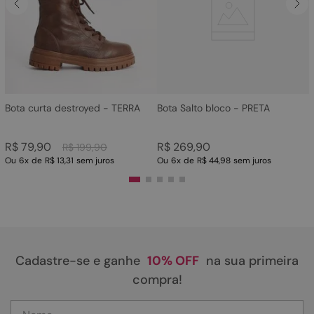
4
º
bota
5
º
sandalia
6
º
tamanco
7
º
bolsa
8
º
sapatilha
Bota curta destroyed - TERRA
Bota Salto bloco - PRETA
9
º
couro
R$
79
,
90
R$
269
,
90
R$
199
,
90
10
º
scarpin
Ou
6
x
de
R$ 13,31
sem juros
Ou
6
x
de
R$ 44,98
sem juros
Cadastre-se e ganhe
10% OFF
na sua primeira
compra!