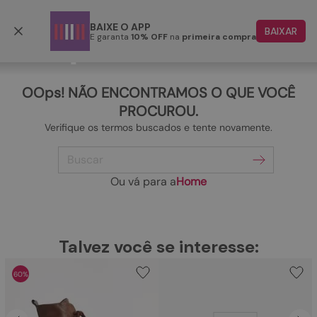
Retire em até 4 horas úteis
BAIXE O APP
BAIXAR
E garanta
10% OFF
na
primeira compra
TERMOS MAIS BUSCADOS
1
º
papete
OOps! NÃO ENCONTRAMOS O QUE VOCÊ
2
º
rasteira
PROCUROU.
Verifique os termos buscados e tente novamente.
3
º
tenis
Buscar
4
º
bota
5
º
sandalia
Ou vá para a
Home
6
º
tamanco
7
º
bolsa
TERMOS MAIS BUSCADOS
Talvez você se interesse:
1
º
papete
8
º
sapatilha
60%
2
º
rasteira
9
º
couro
3
º
tenis
10
º
scarpin